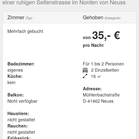
einer ruhigen Seitenstrasse im Norden von Neuss
Zimmer
Gehoben
(Typ)
(Kategorie)
35,- €
Mehrfach gebucht
von
pro Nacht
Badezimmer:
Für 1 bis 2 Personen
eigenes
2 Einzelbetten
Küche:
16 ㎡
kein
Adresse:
Balkon:
Mühlenbachstraße
Nicht verfügbar
D
-
41462
Neuss
Haustiere:
nicht gestattet
Rauchen:
nicht gestattet
Frühstück: