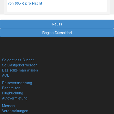
von
60,- € pro Nacht
Neuss
Region Düsseldorf
So geht das Buchen
So Gastgeber werden
Das sollte man wissen
AGB
Reiseversicherung
Bahnreisen
Flugbuchung
Autovermietung
Messen
Veranstaltungen