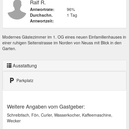
Ralf R.
Antwortrate:
96%
Durchschn.
1 Tag
Antwortzeit:
Modernes Gästezimmer im 1. OG eines neuen Einfamilienhauses in
einer ruhigen Seitenstrasse im Norden von Neuss mit Blick in den
Garten.
Ausstattung
local_parking
Parkplatz
Weitere Angaben vom Gastgeber:
Schreibtisch, Fön, Curler, Wasserkocher, Kaffeemaschine,
Wecker