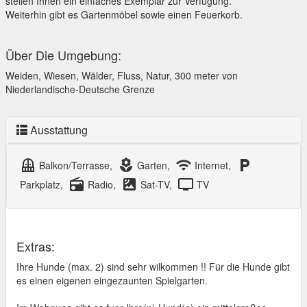
stellen Ihnen ein einfaches Exemplar zur Verfügung.
Weiterhin gibt es Gartenmöbel sowie einen Feuerkorb.
Über Die Umgebung:
Weiden, Wiesen, Wälder, Fluss, Natur, 300 meter von
Niederlandische-Deutsche Grenze
Ausstattung
balcony
local_florist
wifi
local_parking
Balkon/Terrasse,
Garten,
Internet,
radio
satellite
tv
Parkplatz,
Radio,
Sat-TV,
TV
Extras:
Ihre Hunde (max. 2) sind sehr wilkommen !! Für die Hunde gibt
es einen eigenen eingezaunten Spielgarten.