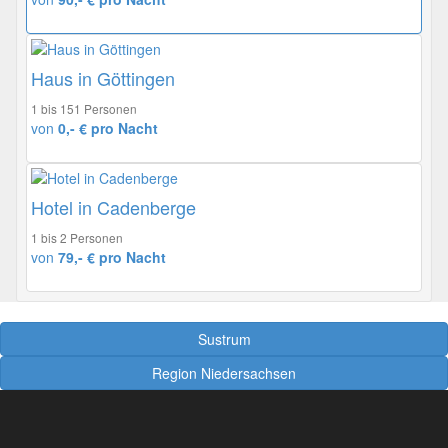
Haus in Göttingen
1 bis 151 Personen
von
0,- € pro Nacht
Hotel in Cadenberge
1 bis 2 Personen
von
79,- € pro Nacht
Sustrum
Region Niedersachsen