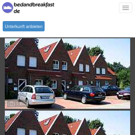
Togg
navi
Unterkunft anbieten
1 Bild