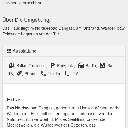
fusslaeufig erreichbar.
Über Die Umgebung:
Das Haus liegt im Nordseebad Dangast, am Ortsrand. Wander- bzw.
Feldwege beginnen vor der Tür.
Ausstattung
balcony
local_parking
radio
satellite
Balkon/Terrasse,
Parkplatz,
Radio,
Sat-
beach_access
local_phone
tv
TV,
Strand,
Telefon,
TV
Extras:
Das Nordseebad Dangast, gehoert zum Unesco Weltnaturerbe
Wattenmeer. Es ist mit seiner Lage am Jadebusen von der
Natur reichlich verwoehnt. Mildes Seeklima, prickelnde
Meereswellen, die Wunderwelt der Gezeiten, das