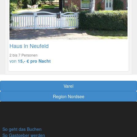
Haus in Neufeld
2 bis 7 Personen
von
15,- € pro Nacht
Varel
Region Nordsee
So geht das Buchen
So Gastgeber werden