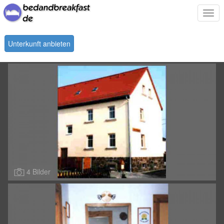
Togg
navi
Unterkunft anbieten
4 Bilder