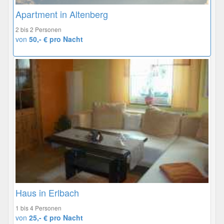
Apartment in Altenberg
2 bis 2 Personen
von
50,- € pro Nacht
Haus in Erlbach
1 bis 4 Personen
von
25,- € pro Nacht