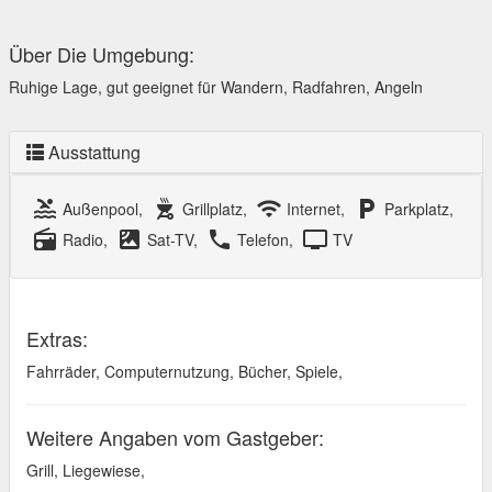
Über Die Umgebung:
Ruhige Lage, gut geeignet für Wandern, Radfahren, Angeln
Ausstattung
pool
outdoor_grill
wifi
local_parking
Außenpool,
Grillplatz,
Internet,
Parkplatz,
radio
satellite
local_phone
tv
Radio,
Sat-TV,
Telefon,
TV
Extras:
Fahrräder, Computernutzung, Bücher, Spiele,
Weitere Angaben vom Gastgeber:
Grill, Liegewiese,