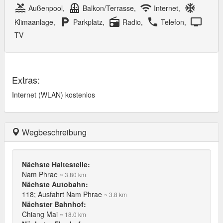
pool
balcony
wifi
ac_unit
Außenpool,
Balkon/Terrasse,
Internet,
local_parking
radio
local_phone
tv
Klimaanlage,
Parkplatz,
Radio,
Telefon,
TV
Extras:
Internet (WLAN) kostenlos
Wegbeschreibung
Nächste Haltestelle:
Nam Phrae
~ 3.80 km
Nächste Autobahn:
118; Ausfahrt Nam Phrae
~ 3.8 km
Nächster Bahnhof:
Chiang Mai
~ 18.0 km