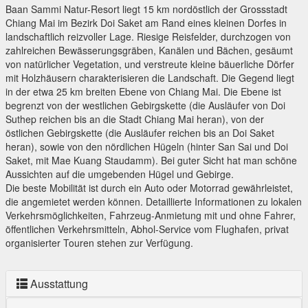
Baan Sammi Natur-Resort liegt 15 km nordöstlich der Grossstadt
Chiang Mai im Bezirk Doi Saket am Rand eines kleinen Dorfes in
landschaftlich reizvoller Lage. Riesige Reisfelder, durchzogen von
zahlreichen Bewässerungsgräben, Kanälen und Bächen, gesäumt
von natürlicher Vegetation, und verstreute kleine bäuerliche Dörfer
mit Holzhäusern charakterisieren die Landschaft. Die Gegend liegt
in der etwa 25 km breiten Ebene von Chiang Mai. Die Ebene ist
begrenzt von der westlichen Gebirgskette (die Ausläufer von Doi
Suthep reichen bis an die Stadt Chiang Mai heran), von der
östlichen Gebirgskette (die Ausläufer reichen bis an Doi Saket
heran), sowie von den nördlichen Hügeln (hinter San Sai und Doi
Saket, mit Mae Kuang Staudamm). Bei guter Sicht hat man schöne
Aussichten auf die umgebenden Hügel und Gebirge.
Die beste Mobilität ist durch ein Auto oder Motorrad gewährleistet,
die angemietet werden können. Detaillierte Informationen zu lokalen
Verkehrsmöglichkeiten, Fahrzeug-Anmietung mit und ohne Fahrer,
öffentlichen Verkehrsmitteln, Abhol-Service vom Flughafen, privat
organisierter Touren stehen zur Verfügung.
Ausstattung