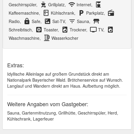
outdoor_grill
wifi
coffee_maker
Geschirrspüler,
Grillplatz,
Internet,
kitchen
local_parking
radio
Kaffeemaschine,
Kühlschrank,
Parkplatz,
lock
satellite
filter_list
table_restaurant
Radio,
Safe,
Sat-TV,
Sauna,
hvac
local_laundry_service
tv
local_laundry_service
Schreibtisch,
Toaster,
Trockner,
TV,
kettle
Waschmaschine,
Wasserkocher
Extras:
Idyllische Alleinlage auf großem Grundstück direkt am
Nationalpark Bayerischer Wald. Brötchenservice auf Wunsch.
Langlauf und Wandern direkt am Haus. Aufbettung möglich.
Weitere Angaben vom Gastgeber:
Sauna, Gartenmitnutzung, Grillhütte, Geschirrspüler, Herd,
Kühlschrank, Lagerfeuer