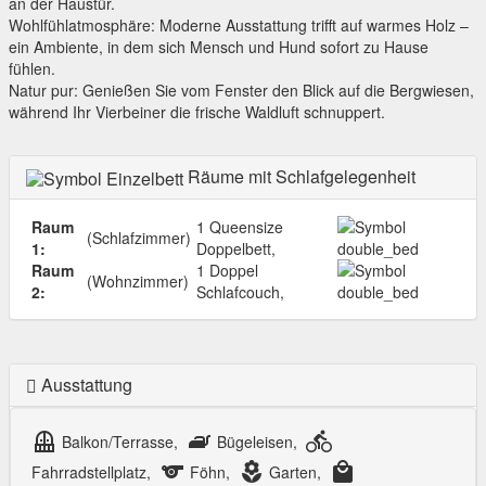
an der Haustür.
Wohlfühlatmosphäre: Moderne Ausstattung trifft auf warmes Holz –
ein Ambiente, in dem sich Mensch und Hund sofort zu Hause
fühlen.
Natur pur: Genießen Sie vom Fenster den Blick auf die Bergwiesen,
während Ihr Vierbeiner die frische Waldluft schnuppert.
Räume mit Schlafgelegenheit
Raum
1 Queensize
(Schlafzimmer)
1:
Doppelbett,
Raum
1 Doppel
(Wohnzimmer)
2:
Schlafcouch,
Ausstattung
balcony
iron
directions_bike
Balkon/Terrasse,
Bügeleisen,
sports
local_florist
local_mall
Fahrradstellplatz,
Föhn,
Garten,