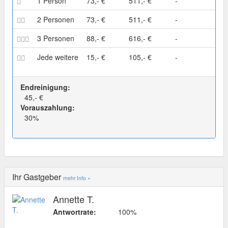
1 Person
73,- €
511,- €
-
2 Personen
73,- €
511,- €
-
3 Personen
88,- €
616,- €
-
Jede weitere
15,- €
105,- €
-
Endreinigung:
45,- €
Vorauszahlung:
30%
Ihr Gastgeber
mehr Info »
Annette T.
Antwortrate:
100%