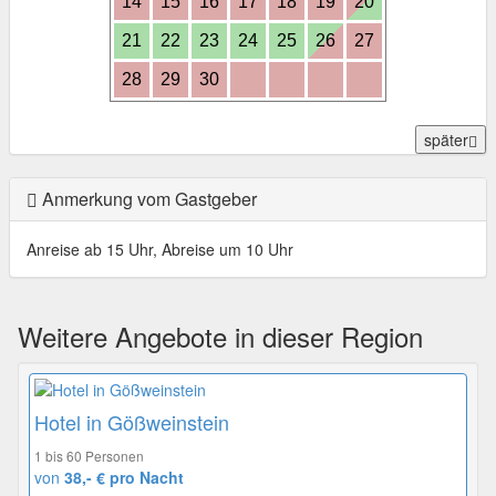
14
15
16
17
18
19
20
21
22
23
24
25
26
27
28
29
30
später
Anmerkung vom Gastgeber
Anreise ab 15 Uhr, Abreise um 10 Uhr
Weitere Angebote in dieser Region
Hotel in Gößweinstein
1 bis 60 Personen
von
38,- € pro Nacht