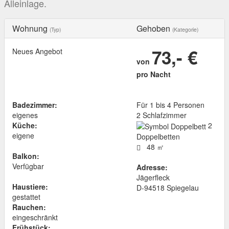
Alleinlage.
Wohnung
Gehoben
(Typ)
(Kategorie)
73,- €
Neues Angebot
von
pro Nacht
Badezimmer:
Für 1 bis 4 Personen
eigenes
2 Schlafzimmer
Küche:
2
eigene
Doppelbetten
48 ㎡
Balkon:
Verfügbar
Adresse:
Jägerfleck
Haustiere:
D
-
94518
Spiegelau
gestattet
Rauchen:
eingeschränkt
Frühstück: