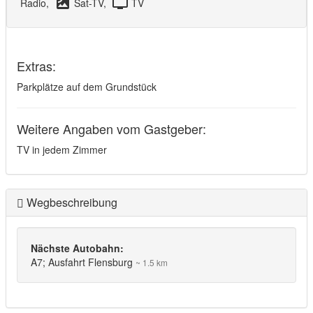
satellite
tv
Radio,
Sat-TV,
TV
Extras:
Parkplätze auf dem Grundstück
Weitere Angaben vom Gastgeber:
TV in jedem Zimmer
Wegbeschreibung
Nächste Autobahn:
A7; Ausfahrt Flensburg
~ 1.5 km