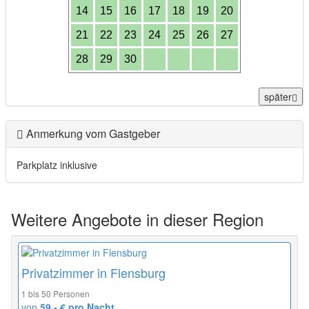
14
15
16
17
18
19
20
21
22
23
24
25
26
27
28
29
30
später
Anmerkung vom Gastgeber
Parkplatz inklusive
Weitere Angebote in dieser Region
Privatzimmer in Flensburg
1 bis 50 Personen
von
59,- € pro Nacht