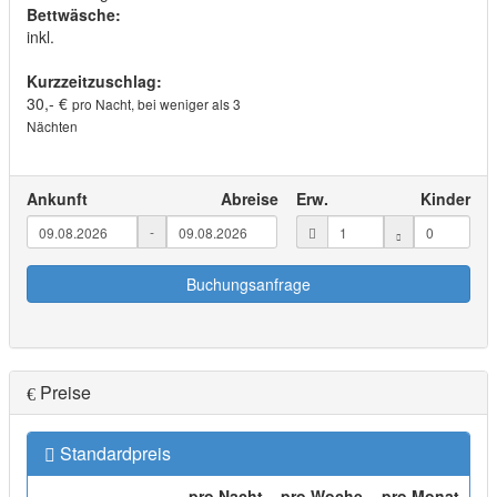
Bettwäsche:
inkl.
Kurzzeitzuschlag:
30,- €
pro Nacht, bei weniger als 3
Nächten
Ankunft
Abreise
Erw.
Kinder
-
Buchungsanfrage
Preise
Standardpreis
pro Nacht
pro Woche
pro Monat