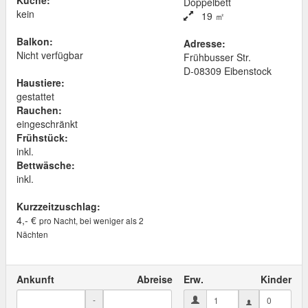
Küche:
Doppelbett
kein
19 ㎡
Balkon:
Adresse:
Nicht verfügbar
Frühbusser Str.
D
-
08309
Eibenstock
Haustiere:
gestattet
Rauchen:
eingeschränkt
Frühstück:
inkl.
Bettwäsche:
inkl.
Kurzzeitzuschlag:
4,- €
pro Nacht, bei weniger als 2
Nächten
Ankunft
Abreise
Erw.
Kinder
-