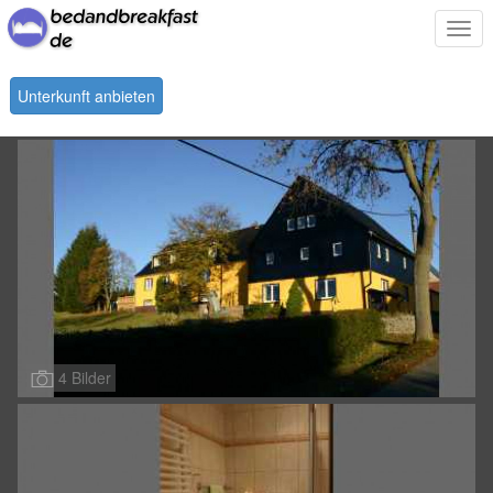
Togg
navi
Unterkunft anbieten
4 Bilder