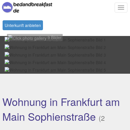
Togg
navi
Unterkunft anbieten
9 Bilder
Wohnung in Frankfurt am
Main Sophienstraße
(2