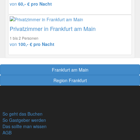
von
60,- € pro Nacht
Privatzimmer in Frankfurt am Main
1 bis 2 Personen
von
100,- € pro Nacht
Frankfurt am Main
Region Frankfurt
So geht das Buchen
So Gastgeber werden
Das sollte man wissen
AGB