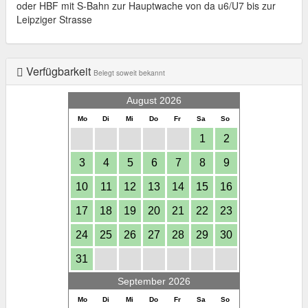
oder HBF mit S-Bahn zur Hauptwache von da u6/U7 bis zur
Leipziger Strasse
Verfügbarkeit
Belegt soweit bekannt
August 2026
Mo
Di
Mi
Do
Fr
Sa
So
1
2
3
4
5
6
7
8
9
10
11
12
13
14
15
16
17
18
19
20
21
22
23
24
25
26
27
28
29
30
31
September 2026
Mo
Di
Mi
Do
Fr
Sa
So