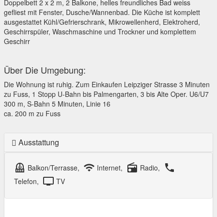
Doppelbett 2 x 2 m, 2 Balkone, helles freundliches Bad weiss
gefliest mit Fenster, Dusche/Wannenbad. Die Küche ist komplett
ausgestattet Kühl/Gefrierschrank, Mikrowellenherd, Elektroherd,
Geschirrspüler, Waschmaschine und Trockner und komplettem
Geschirr
Über Die Umgebung:
Die Wohnung ist ruhig. Zum Einkaufen Leipziger Strasse 3 Minuten
zu Fuss, 1 Stopp U-Bahn bis Palmengarten, 3 bis Alte Oper. U6/U7
300 m, S-Bahn 5 Minuten, Linie 16
ca. 200 m zu Fuss
Ausstattung
balcony
wifi
radio
local_phone
Balkon/Terrasse,
Internet,
Radio,
tv
Telefon,
TV