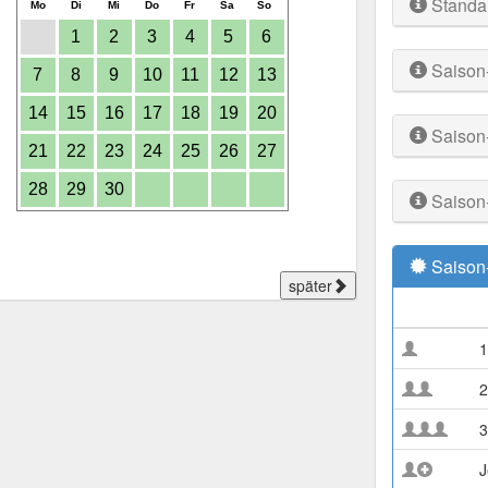
Standa
Mo
Di
Mi
Do
Fr
Sa
So
1
2
3
4
5
6
Saison
7
8
9
10
11
12
13
14
15
16
17
18
19
20
Saison
21
22
23
24
25
26
27
28
29
30
Saison
Saison
später
1
2
3
J