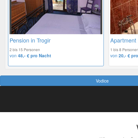
Pension in Trogir
Apartment 
2 bis 15 Personen
1 bis 8 Persone
von
48,- € pro Nacht
von
20,- € pr
Vodice
So geht das Buchen
R
So Gastgeber werden
Das sollte man wissen
AGB