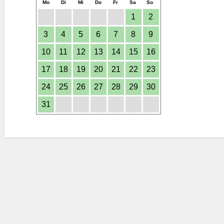
Mo
Di
Mi
Do
Fr
Sa
So
1
2
3
4
5
6
7
8
9
10
11
12
13
14
15
16
17
18
19
20
21
22
23
24
25
26
27
28
29
30
31