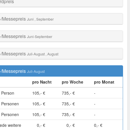
rdpreis
-/Messepreis
Juni
, September
-/Messepreis
Juni-September
-/Messepreis
Juli-August
, August
-/Messepreis
Juli-August
pro Nacht
pro Woche
pro Monat
 Person
105,- €
735,- €
-
 Personen
105,- €
735,- €
-
 Personen
105,- €
735,- €
-
ede weitere
0,- €
0,- €
0,- €