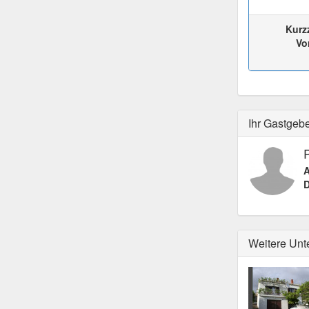
Kurz
Vo
Ihr Gastgeb
A
D
Weitere Unt