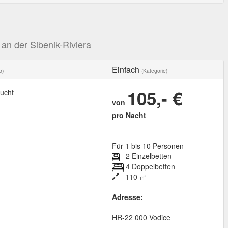
an der Sibenik-Riviera
Einfach
p)
(Kategorie)
105,- €
ucht
von
pro Nacht
Für 1 bis 10 Personen
2 Einzelbetten
4 Doppelbetten
110 ㎡
Adresse:
HR
-
22 000
Vodice