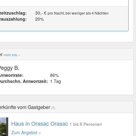
zeitzuschlag:
30,- €
pro Nacht, bei weniger als 4 Nächten
rauszahlung:
20%
er
mehr Info »
Peggy B.
ntwortrate:
86%
urchschn. Antwortzeit:
1 Tag
erkünfte vom Gastgeber
(1)
Haus in Orasac Orasac
1 bis 6 Personen
Zum Angebot »