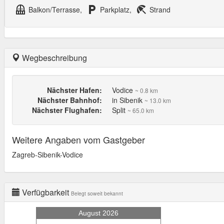
balcony
local_parking
beach_access
Balkon/Terrasse,
Parkplatz,
Strand
Wegbeschreibung
Nächster Hafen:
Vodice
~ 0.8 km
Nächster Bahnhof:
in Sibenik
~ 13.0 km
Nächster Flughafen:
Split
~ 65.0 km
Weitere Angaben vom Gastgeber
Zagreb-Sibenik-Vodice
Verfügbarkeit
Belegt soweit bekannt
August 2026