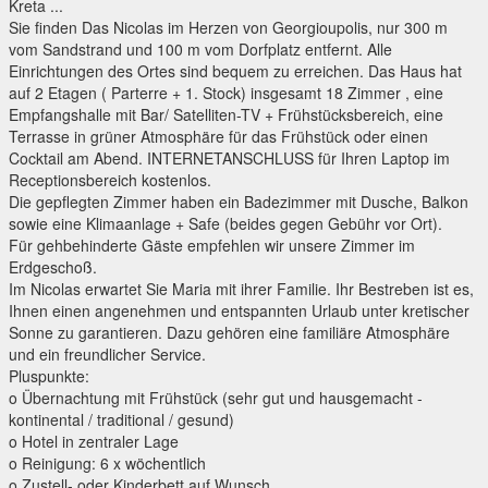
Kreta ...
Sie finden Das Nicolas im Herzen von Georgioupolis, nur 300 m
vom Sandstrand und 100 m vom Dorfplatz entfernt. Alle
Einrichtungen des Ortes sind bequem zu erreichen. Das Haus hat
auf 2 Etagen ( Parterre + 1. Stock) insgesamt 18 Zimmer , eine
Empfangshalle mit Bar/ Satelliten-TV + Frühstücksbereich, eine
Terrasse in grüner Atmosphäre für das Frühstück oder einen
Cocktail am Abend. INTERNETANSCHLUSS für Ihren Laptop im
Receptionsbereich kostenlos.
Die gepflegten Zimmer haben ein Badezimmer mit Dusche, Balkon
sowie eine Klimaanlage + Safe (beides gegen Gebühr vor Ort).
Für gehbehinderte Gäste empfehlen wir unsere Zimmer im
Erdgeschoß.
Im Nicolas erwartet Sie Maria mit ihrer Familie. Ihr Bestreben ist es,
Ihnen einen angenehmen und entspannten Urlaub unter kretischer
Sonne zu garantieren. Dazu gehören eine familiäre Atmosphäre
und ein freundlicher Service.
Pluspunkte:
o Übernachtung mit Frühstück (sehr gut und hausgemacht -
kontinental / traditional / gesund)
o Hotel in zentraler Lage
o Reinigung: 6 x wöchentlich
o Zustell- oder Kinderbett auf Wunsch