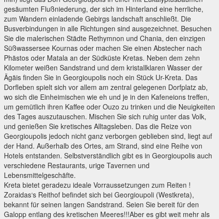
gesäumten Flußniederung, der sich im Hinterland eine herrliche,
zum Wandern einladende Gebirgs landschaft anschließt. Die
Busverbindungen in alle Richtungen sind ausgezeichnet. Besuchen
Sie die malerischen Städte Rethymnon und Chania, den einzigen
Süßwassersee Kournas oder machen Sie einen Abstecher nach
Phästos oder Matala an der Südküste Kretas. Neben dem zehn
Kilometer weißen Sandstrand und dem kristallklaren Wasser der
Ägäis finden Sie in Georgioupolis noch ein Stück Ur-Kreta. Das
Dorfleben spielt sich vor allem am zentral gelegenen Dorfplatz ab,
wo sich die Einheimischen wie eh und je in den Kafeneions treffen,
um gemütlich ihren Kaffee oder Ouzo zu trinken und die Neuigkeiten
des Tages auszutauschen. Mischen Sie sich ruhig unter das Volk,
und genießen Sie kretisches Alltagsleben. Das die Reize von
Georgioupolis jedoch nicht ganz verborgen geblieben sind, liegt auf
der Hand. Außerhalb des Ortes, am Strand, sind eine Reihe von
Hotels entstanden. Selbstverständlich gibt es in Georgioupolis auch
verschiedene Restaurants, urige Tavernen und
Lebensmittelgeschäfte.
Kreta bietet geradezu ideale Vorraussetzungen zum Reiten !
Zoraidas‘s Reithof befindet sich bei Georgioupoli (Westkreta),
bekannt für seinen langen Sandstrand. Seien Sie bereit für den
Galopp entlang des kretischen Meeres!!!Aber es gibt weit mehr als