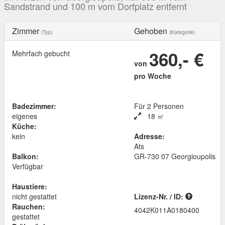
Sandstrand und 100 m vom Dorfplatz entfernt
Zimmer
Gehoben
(Typ)
(Kategorie)
360,- €
Mehrfach gebucht
von
pro Woche
Badezimmer:
Für 2 Personen
eigenes
18 ㎡
Küche:
kein
Adresse:
Ats
Balkon:
GR
-
730 07
Georgioupolis
Verfügbar
Haustiere:
nicht gestattet
Lizenz-Nr. / ID:
Rauchen:
4042K011A0180400
gestattet