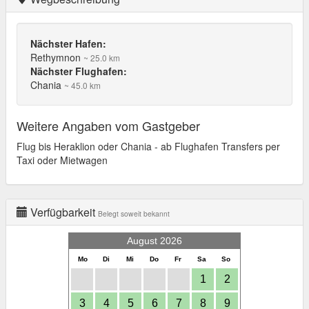
Nächster Hafen:
Rethymnon
~ 25.0 km
Nächster Flughafen:
Chania
~ 45.0 km
Weitere Angaben vom Gastgeber
Flug bis Heraklion oder Chania - ab Flughafen Transfers per
Taxi oder Mietwagen
Verfügbarkeit
Belegt soweit bekannt
August 2026
Mo
Di
Mi
Do
Fr
Sa
So
1
2
3
4
5
6
7
8
9