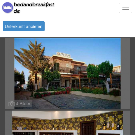
Togg
navi
Unterkunft anbieten
4 Bilder