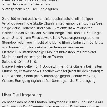
o Fax-Service an der Rezeption
o Wir sprechen deutsch und englisch.
Gute 400 m sind es bis zur Linienbushaltestelle mit häufigen
Verbindungen in die Städte Chania + Rethymnon,der Kournas See +
einige kleine Dörfchen sind etwa 4 km entfernt + im direkten
Hinterland das Massiv der Weißen Berge. Tret- boote + Kanus gibt
es am Strand + am Fluss sowie etliche Wassersportangebote im
Strandbe- reich,auch macht eine kleine Bimmelbahn vom Dorfplatz
aus Touren zum See + einigen anderen sehenswerten
Plätzchen.Deutschsprachiger Mountainbikeshop im Dorf bietet
Mietbikes und tägliche geführten Touren .
Saison: 01.04. – 31.10.
Unsere Preise gelten für 1 Doppelzimmer für 2 Gäste + beinhalten
Frühstück, Bettwäsche + Handtuchwechsel (nicht für den Strand) 2
x pro Woche , Strom (die Klimaanlage gegen Gebühr vor Ort),
Wasser, Reinigung täglich außer Sonntags + die Endreinigung.
Über Die Umgebung:
Zwischen den beiden Städten Rethymnon (20 min) und Chania (40
min) liegt das Dorf Georgioupolis in einer mit Eukalyptusbäumen