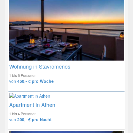
Wohnung in Stavromenos
1 bis 6 Personen
von
450,- € pro Woche
Apartment in Athen
1 bis 4 Personen
von
200,- € pro Nacht