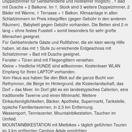
Doppelzimmer für Gehbehinderte und Rollifahrer möglich) , 1 Bad
mit Dusche + 2 Balkone. Im 1. Stock sind 3 weitere Doppelzimmer, 2
Bäder mit Wanne, 1 Terrasse + 1 Balkon. Klimaanlage in allen
Schlafzimmern im Preis inbegriffen (gegen Gebühr in den anderen
Räumen) , Babybett gegen Gebühr vorhanden. Die Betten sind 2 m
lang + ohne festes Fussteil + somit besonders für sehr große
Menschen geeignet.
Für Gehbehinderte Gäste und Rollifahrer, die ein klein wenig Hilfe
haben, ist das mit 1 Stufe zu erreichende Erdgeschoss mit
Schlafzimmer + Bad mit Dusche geeignet.
Fenster + Türen sind mit Fliegengittern versehen.
Kleine + friedliche HUNDE sind willkommen. Kostenloser WLAN
Empfang für Ihren LAPTOP vorhanden.
Vom Haus aus haben Sie den Blick auf die ganze Bucht von
Rethymnon, die Berge im Hintergrund, die Küstenlandschaft, das
Dorf + das Meer. Im Dorf gibt es ein landestypisches Cafenion, eine
traditionelle Taverne und einen Minimarkt. Weitere
Einkaufsmöglichkeiten, Bäcker, Apotheke, Supermarkt, Tankstelle,
typische Familientavernen, in 2,5 km Entfernung.
Wassersport, Tenniscenter, Mountainbikestation, Tauchen im
Umfeld.
MOUNTAINBIKESTATION mit Mietbikes + täglich geführten Touren
im 3 km entfernten Cambos Adele empfohlen