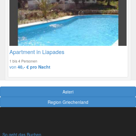
Apartment in Liapades
1 bis 4 Personen
von
40,- € pro Nacht
Asteri
Region Griechenland
So geht das Buchen