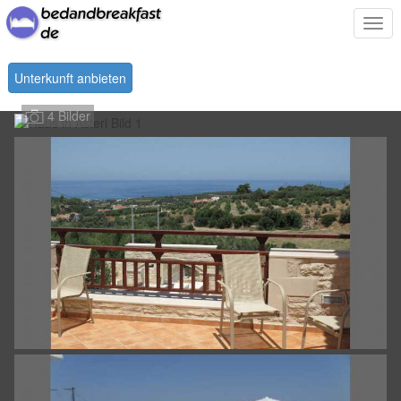
Togg
navi
Unterkunft anbieten
4 Bilder