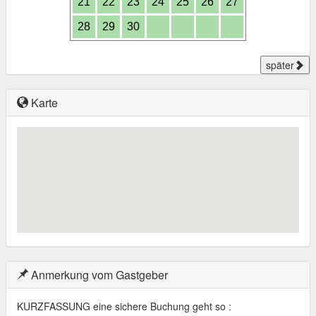
21
22
23
24
25
26
27
28
29
30
später
Karte
Anmerkung vom Gastgeber
KURZFASSUNG eine sichere Buchung geht so :