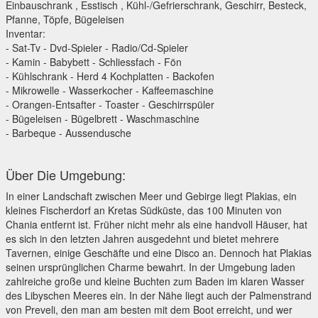
Einbauschrank , Esstisch , Kühl-/Gefrierschrank, Geschirr, Besteck,
Pfanne, Töpfe, Bügeleisen
Inventar:
- Sat-Tv - Dvd-Spieler - Radio/Cd-Spieler
- Kamin - Babybett - Schliessfach - Fön
- Kühlschrank - Herd 4 Kochplatten - Backofen
- Mikrowelle - Wasserkocher - Kaffeemaschine
- Orangen-Entsafter - Toaster - Geschirrspüler
- Bügeleisen - Bügelbrett - Waschmaschine
- Barbeque - Aussendusche
Über Die Umgebung:
In einer Landschaft zwischen Meer und Gebirge liegt Plakias, ein
kleines Fischerdorf an Kretas Südküste, das 100 Minuten von
Chania entfernt ist. Früher nicht mehr als eine handvoll Häuser, hat
es sich in den letzten Jahren ausgedehnt und bietet mehrere
Tavernen, einige Geschäfte und eine Disco an. Dennoch hat Plakias
seinen ursprünglichen Charme bewahrt. In der Umgebung laden
zahlreiche große und kleine Buchten zum Baden im klaren Wasser
des Libyschen Meeres ein. In der Nähe liegt auch der Palmenstrand
von Preveli, den man am besten mit dem Boot erreicht, und wer