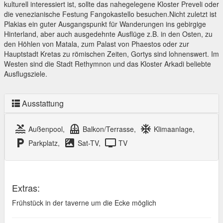
kulturell interessiert ist, sollte das nahegelegene Kloster Preveli oder
die venezianische Festung Fangokastello besuchen.Nicht zuletzt ist
Plakias ein guter Ausgangspunkt für Wanderungen ins gebirgige
Hinterland, aber auch ausgedehnte Ausflüge z.B. in den Osten, zu
den Höhlen von Matala, zum Palast von Phaestos oder zur
Hauptstadt Kretas zu römischen Zeiten, Gortys sind lohnenswert. Im
Westen sind die Stadt Rethymnon und das Kloster Arkadi beliebte
Ausflugsziele.
Ausstattung
pool
balcony
ac_unit
Außenpool,
Balkon/Terrasse,
Klimaanlage,
local_parking
satellite
tv
Parkplatz,
Sat-TV,
TV
Extras:
Frühstück in der taverne um die Ecke möglich