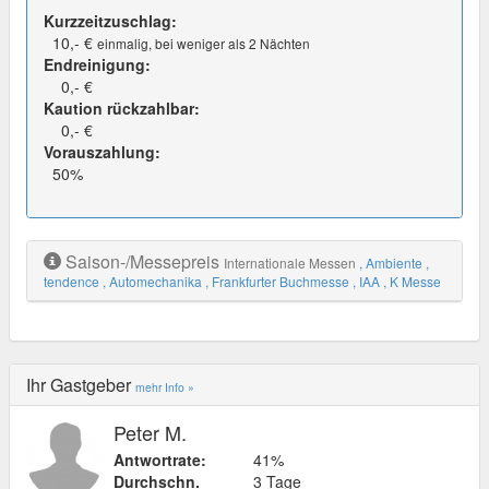
Kurzzeitzuschlag:
10,- €
einmalig, bei weniger als 2 Nächten
Endreinigung:
0,- €
Kaution rückzahlbar:
0,- €
Vorauszahlung:
50%
Saison-/Messepreis
Internationale Messen
, Ambiente
,
tendence
, Automechanika
, Frankfurter Buchmesse
, IAA
, K Messe
Ihr Gastgeber
mehr Info »
Peter M.
Antwortrate:
41%
Durchschn.
3 Tage