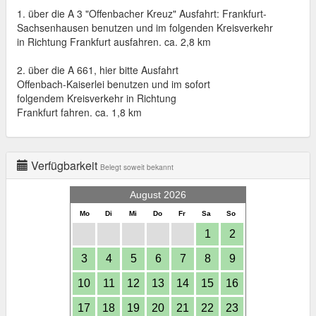
1. über die A 3 "Offenbacher Kreuz" Ausfahrt: Frankfurt-
Sachsenhausen benutzen und im folgenden Kreisverkehr
in Richtung Frankfurt ausfahren. ca. 2,8 km
2. über die A 661, hier bitte Ausfahrt
Offenbach-Kaiserlei benutzen und im sofort
folgendem Kreisverkehr in Richtung
Frankfurt fahren. ca. 1,8 km
Verfügbarkeit
Belegt soweit bekannt
August 2026
Mo
Di
Mi
Do
Fr
Sa
So
1
2
3
4
5
6
7
8
9
10
11
12
13
14
15
16
17
18
19
20
21
22
23