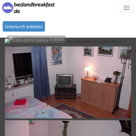
Togg
navi
Unterkunft anbieten
4 Bilder