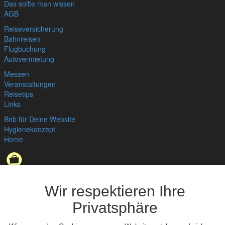
Das sollte man wissen
AGB
Reiseversicherung
Bahnreisen
Flugbuchung
Autovermietung
Messen
Veranstaltungen
Reisetips
Links
Bnb für Deine Website
Hygienekonzept
Home
Datenschutzerklärung
,
Impressum
© bedandbreakfast.de 2026
Wir respektieren Ihre
Privatsphäre