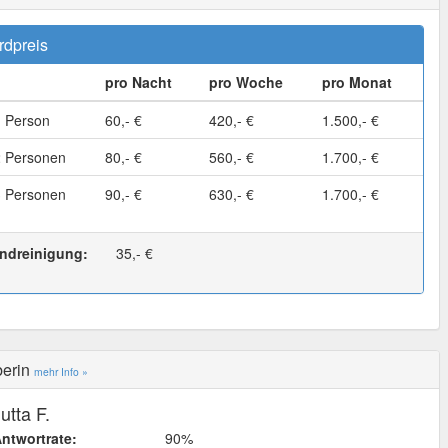
rdpreis
pro Nacht
pro Woche
pro Monat
1 Person
60,- €
420,- €
1.500,- €
2 Personen
80,- €
560,- €
1.700,- €
3 Personen
90,- €
630,- €
1.700,- €
ndreinigung:
35,- €
berin
mehr Info »
utta F.
ntwortrate:
90%