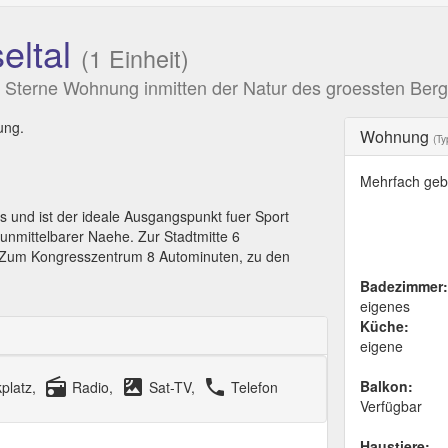
eltal
(1 Einheit)
4 Sterne Wohnung inmitten der Natur des groessten Ber
ung.
Wohnung
(Ty
Mehrfach geb
s und ist der ideale Ausgangspunkt fuer Sport
 unmittelbarer Naehe. Zur Stadtmitte 6
. Zum Kongresszentrum 8 Autominuten, zu den
Badezimmer:
eigenes
Küche:
eigene
radio
satellite
local_phone
Balkon:
platz,
Radio,
Sat-TV,
Telefon
Verfügbar
Haustiere: