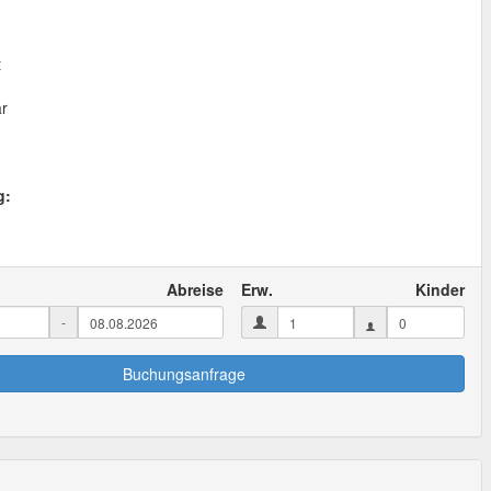
t
ar
g:
Abreise
Erw.
Kinder
-
Buchungsanfrage