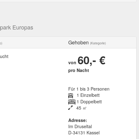
gpark Europas
Gehoben
p)
(Kategorie)
60,- €
ucht
von
pro Nacht
Für 1 bis 3 Personen
1 Einzelbett
1 Doppelbett
45 ㎡
Adresse:
Im Druseltal
D
-
34131
Kassel