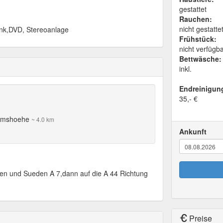
gestattet
Rauchen:
nicht gestatte
ank,DVD, Stereoanlage
Frühstück:
nicht verfügb
Bettwäsche:
inkl.
Endreinigun
35,- €
elmshoehe
~ 4.0 km
Ankunft
en und Sueden A 7,dann auf die A 44 Richtung
Preise