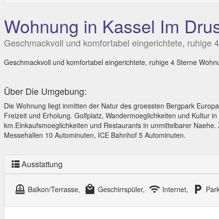
Wohnung in Kassel Im Drus
Geschmackvoll und komfortabel eingerichtete, ruhige 
Geschmackvoll und komfortabel eingerichtete, ruhige 4 Sterne Wohn
Über Die Umgebung:
Die Wohnung liegt inmitten der Natur des groessten Bergpark Europa
Freizeit und Erholung. Golfplatz, Wandermoeglichkeiten und Kultur in
km.Einkaufsmoeglichkeiten und Restaurants in unmittelbarer Naehe
Messehallen 10 Autominuten, ICE Bahnhof 5 Autominuten.
Ausstattung
balcony
local_mall
wifi
local_parking
Balkon/Terrasse,
Geschirrspüler,
Internet,
Park