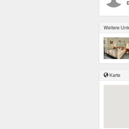
D
Weitere Unt
Karte