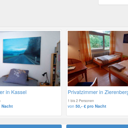
er in Kassel
Privatzimmer in Zierenber
n
1 bis 2 Personen
o Nacht
von
50,- € pro Nacht