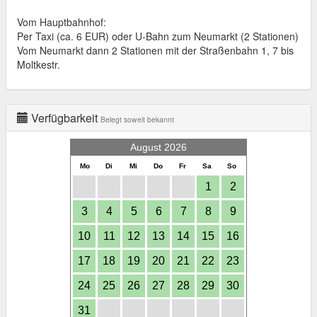
Vom Hauptbahnhof:
Per Taxi (ca. 6 EUR) oder U-Bahn zum Neumarkt (2 Stationen)
Vom Neumarkt dann 2 Stationen mit der Straßenbahn 1, 7 bis
Moltkestr.
Verfügbarkeit
Belegt soweit bekannt
August 2026
Mo
Di
Mi
Do
Fr
Sa
So
1
2
3
4
5
6
7
8
9
10
11
12
13
14
15
16
17
18
19
20
21
22
23
24
25
26
27
28
29
30
31