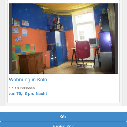
Wohnung in Köln
1 bis 3 Personen
von
75,- € pro Nacht
Köln
Region Köln