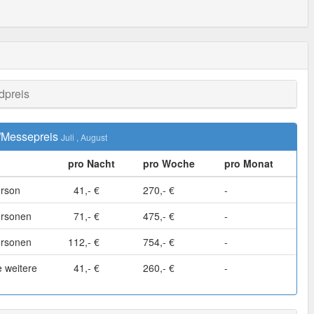
dpreis
/Messepreis
Juli
, August
pro Nacht
pro Woche
pro Monat
erson
41,- €
270,- €
-
ersonen
71,- €
475,- €
-
ersonen
112,- €
754,- €
-
 weitere
41,- €
260,- €
-