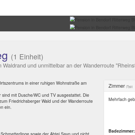
eg
(1 Einheit)
 am Waldrand und unmittelbar an der Wanderroute "Rhein
Ortszentrums in einer ruhigen Wohnstraße am
Zimmer
(Typ)
er sind mit Dusche/WC und TV ausgestattet. Die
Mehrfach geb
e zum Friedrichsberger Wald und der Wanderroute
n ein.
Badezimmer:
 Schmetterlinge sowie der Abtei Sayn und nicht