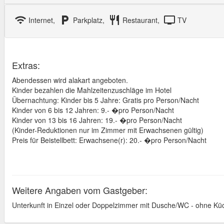
wifi
local_parking
restaurant
tv
Internet,
Parkplatz,
Restaurant,
TV
Extras:
Abendessen wird alakart angeboten.
Kinder bezahlen die Mahlzeitenzuschläge im Hotel
Übernachtung: Kinder bis 5 Jahre: Gratis pro Person/Nacht
Kinder von 6 bis 12 Jahren: 9.- �pro Person/Nacht
Kinder von 13 bis 16 Jahren: 19.- �pro Person/Nacht
(Kinder-Reduktionen nur im Zimmer mit Erwachsenen gültig)
Preis für Beistellbett: Erwachsene(r): 20.- �pro Person/Nacht
Weitere Angaben vom Gastgeber:
Unterkunft in Einzel oder Doppelzimmer mit Dusche/WC - ohne Kü