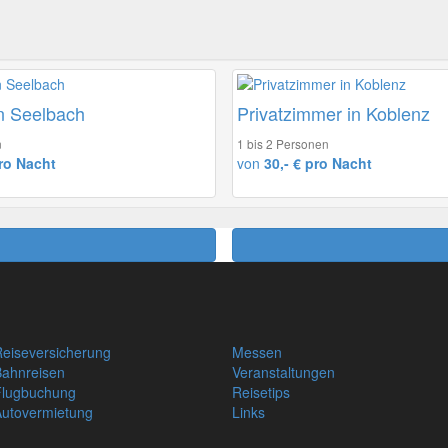
n Seelbach
Privatzimmer in Koblenz
n
1 bis 2 Personen
ro Nacht
von
30,- € pro Nacht
eiseversicherung
Messen
Bahnreisen
Veranstaltungen
Flugbuchung
Reisetips
Autovermietung
Links