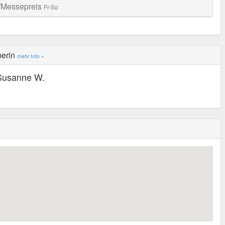
/Messepreis
Fr-So
berin
mehr Info »
Susanne W.