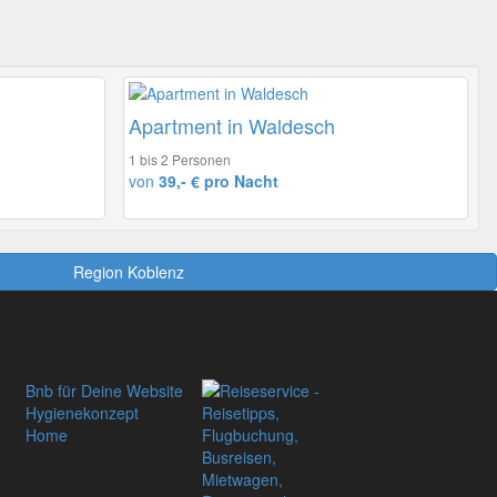
Apartment in Waldesch
1 bis 2 Personen
von
39,- € pro Nacht
Region Koblenz
Bnb für Deine Website
Hygienekonzept
Home