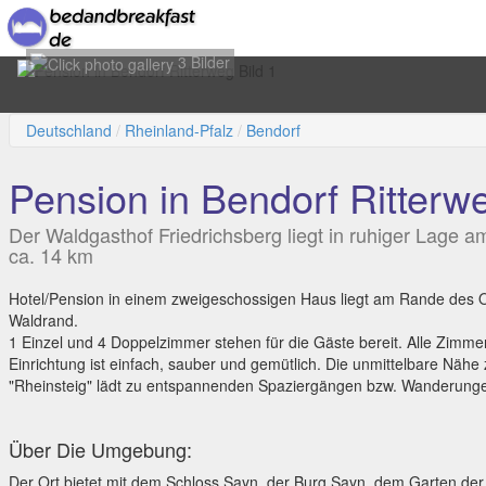
3 Bilder
Deutschland
Rheinland-Pfalz
Bendorf
Pension in Bendorf Ritterw
Der Waldgasthof Friedrichsberg liegt in ruhiger Lage
ca. 14 km
Hotel/Pension in einem zweigeschossigen Haus liegt am Rande des 
Waldrand.
1 Einzel und 4 Doppelzimmer stehen für die Gäste bereit. Alle Zimm
Einrichtung ist einfach, sauber und gemütlich. Die unmittelbare Näh
"Rheinsteig" lädt zu entspannenden Spaziergängen bzw. Wanderunge
Über Die Umgebung:
Der Ort bietet mit dem Schloss Sayn, der Burg Sayn, dem Garten der