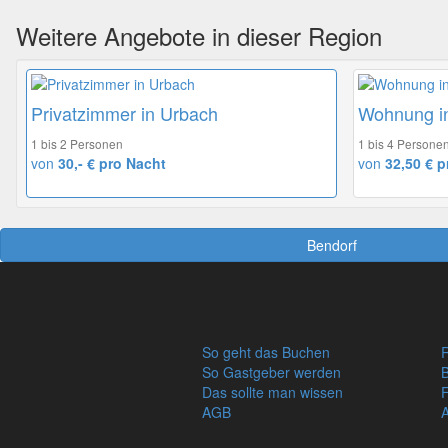
Weitere Angebote in dieser Region
Privatzimmer in Urbach
Wohnung i
1 bis 2 Personen
1 bis 4 Persone
von
30,- € pro Nacht
von
32,50 € p
Bendorf
So geht das Buchen
R
So Gastgeber werden
Das sollte man wissen
AGB