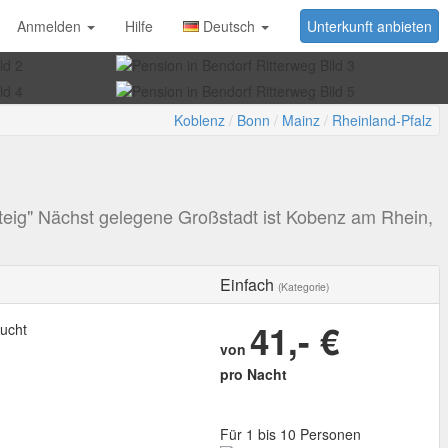
Anmelden
Hilfe
Deutsch
Unterkunft anbieten
Koblenz
Bonn
Mainz
Rheinland-Pfalz
steig" Nächst gelegene Großstadt ist Kobenz am Rhein,
Einfach
(Kategorie)
41,- €
ucht
von
pro Nacht
Für 1 bis 10 Personen