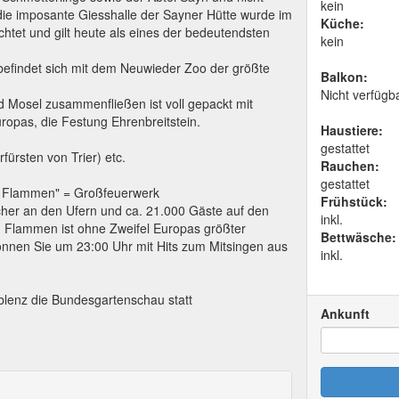
kein
 die imposante Giesshalle der Sayner Hütte wurde im
Küche:
htet und gilt heute als eines der bedeutendsten
kein
 befindet sich mit dem Neuwieder Zoo der größte
Balkon:
Nicht verfügb
 Mosel zusammenfließen ist voll gepackt mit
opas, die Festung Ehrenbreitstein.
Haustiere:
gestattet
fürsten von Trier) etc.
Rauchen:
gestattet
n Flammen" = Großfeuerwerk
Frühstück:
cher an den Ufern und ca. 21.000 Gäste auf den
inkl.
in Flammen ist ohne Zweifel Europas größter
Bettwäsche:
nnen Sie um 23:00 Uhr mit Hits zum Mitsingen aus
inkl.
blenz die Bundesgartenschau statt
Ankunft