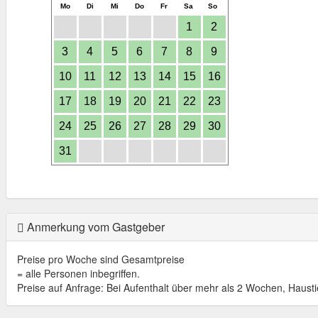
Mo
Di
Mi
Do
Fr
Sa
So
1
2
3
4
5
6
7
8
9
10
11
12
13
14
15
16
17
18
19
20
21
22
23
24
25
26
27
28
29
30
31
Anmerkung vom Gastgeber
Preise pro Woche sind Gesamtpreise
= alle Personen inbegriffen.
Preise auf Anfrage: Bei Aufenthalt über mehr als 2 Wochen, Hausti