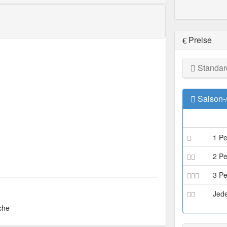
Preise
Standar
Saison-
1 P
2 P
3 P
Jede
che