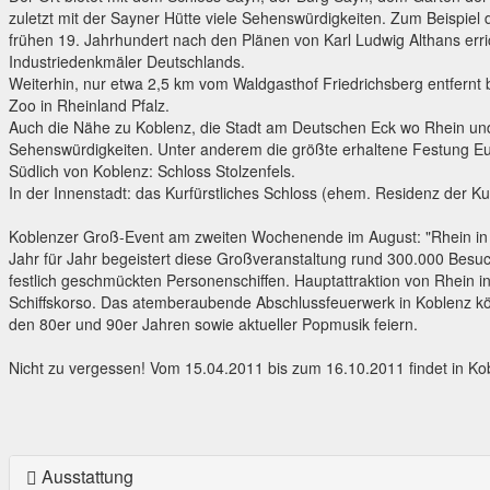
zuletzt mit der Sayner Hütte viele Sehenswürdigkeiten. Zum Beispiel
frühen 19. Jahrhundert nach den Plänen von Karl Ludwig Althans erric
Industriedenkmäler Deutschlands.
Weiterhin, nur etwa 2,5 km vom Waldgasthof Friedrichsberg entfernt
Zoo in Rheinland Pfalz.
Auch die Nähe zu Koblenz, die Stadt am Deutschen Eck wo Rhein und
Sehenswürdigkeiten. Unter anderem die größte erhaltene Festung Eur
Südlich von Koblenz: Schloss Stolzenfels.
In der Innenstadt: das Kurfürstliches Schloss (ehem. Residenz der Kur
Koblenzer Groß-Event am zweiten Wochenende im August: "Rhein i
Jahr für Jahr begeistert diese Großveranstaltung rund 300.000 Besu
festlich geschmückten Personenschiffen. Hauptattraktion von Rhein 
Schiffskorso. Das atemberaubende Abschlussfeuerwerk in Koblenz kö
den 80er und 90er Jahren sowie aktueller Popmusik feiern.
Nicht zu vergessen! Vom 15.04.2011 bis zum 16.10.2011 findet in Ko
Ausstattung