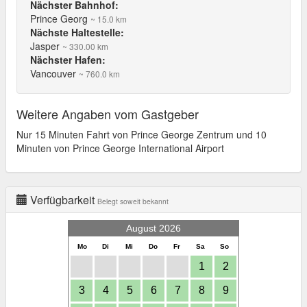
Nächster Bahnhof:
Prince Georg
~ 15.0 km
Nächste Haltestelle:
Jasper
~ 330.00 km
Nächster Hafen:
Vancouver
~ 760.0 km
Weitere Angaben vom Gastgeber
Nur 15 Minuten Fahrt von Prince George Zentrum und 10
Minuten von Prince George International Airport
Verfügbarkeit
Belegt soweit bekannt
August 2026
Mo
Di
Mi
Do
Fr
Sa
So
1
2
3
4
5
6
7
8
9