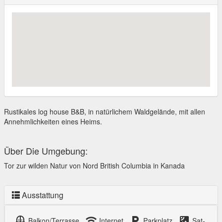
Rustikales log house B&B, in natürlichem Waldgelände, mit allen
Annehmlichkeiten eines Heims.
Über Die Umgebung:
Tor zur wilden Natur von Nord British Columbia in Kanada
Ausstattung
balcony
wifi
local_parking
satellite
Balkon/Terrasse,
Internet,
Parkplatz,
Sat-