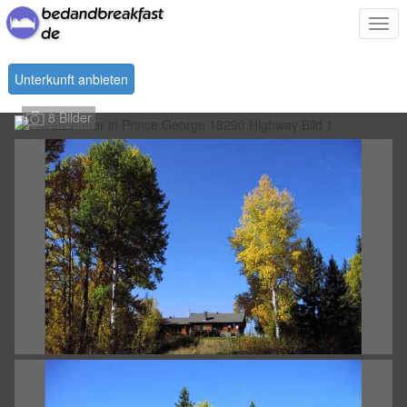
Togg
navi
Unterkunft anbieten
8 Bilder