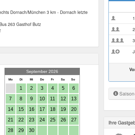
rechts Dornach/München 3 km - Dornach letzte
1
 Bus 263 Gasthof Butz
2
z
3
J
Vo
September 2026
Mo
Di
Mi
Do
Fr
Sa
So
1
2
3
4
5
6
Saison
7
8
9
10
11
12
13
14
15
16
17
18
19
20
21
22
23
24
25
26
27
Ihre Gastge
28
29
30