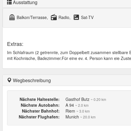
Ausstattung
balcony
radio
satellite
Balkon/Terrasse,
Radio,
Sat-TV
Extras:
Im Schlafraum (2 getrennte, zum Doppelbett zusammen stellbare Ei
mit Kochnische, Badezimmer.Für eine ev. 4. Person kann eie Zustel
Wegbeschreibung
Nächste Haltestelle:
Gasthof Butz
~ 0.20 km
Nächste Autobahn:
A 94
~ 2.0 km
Nächster Bahnhof:
Riem
~ 3.0 km
Nächster Flughafen:
Munich
~ 20.0 km