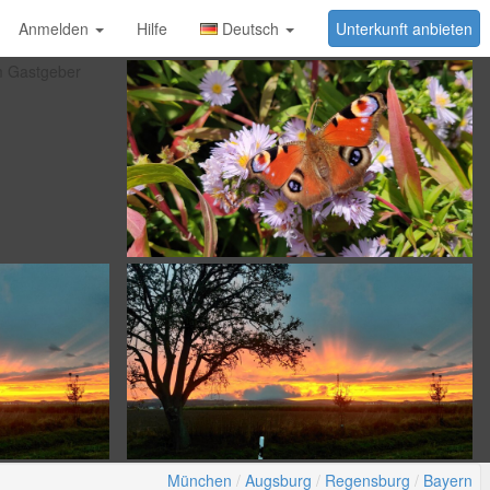
Anmelden
Hilfe
Deutsch
Unterkunft anbieten
München
Augsburg
Regensburg
Bayern