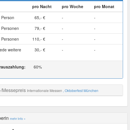
pro Nacht
pro Woche
pro Monat
 Person
65,- €
-
-
 Personen
79,- €
-
-
 Personen
110,- €
-
-
ede weitere
30,- €
-
-
rauszahlung:
60%
-/Messepreis
Internationale Messen
, Oktoberfest München
berin
mehr Info »