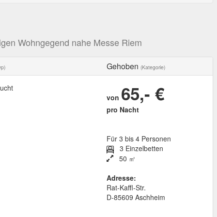
ruhigen Wohngegend nahe Messe Riem
Gehoben
yp)
(Kategorie)
65,- €
ucht
von
pro Nacht
Für 3 bis 4 Personen
3 Einzelbetten
50 ㎡
Adresse:
Rat-Kaffl-Str.
D
-
85609
Aschheim