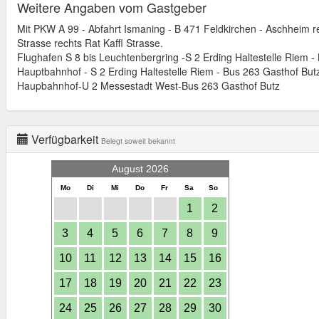
Weitere Angaben vom Gastgeber
Mit PKW A 99 - Abfahrt Ismaning - B 471 Feldkirchen - Aschheim 
Strasse rechts Rat Kaffl Strasse.
Flughafen S 8 bis Leuchtenbergring -S 2 Erding Haltestelle Riem -
Hauptbahnhof - S 2 Erding Haltestelle Riem - Bus 263 Gasthof But
Haupbahnhof-U 2 Messestadt West-Bus 263 Gasthof Butz
Verfügbarkeit
Belegt soweit bekannt
August 2026
Mo
Di
Mi
Do
Fr
Sa
So
1
2
3
4
5
6
7
8
9
10
11
12
13
14
15
16
17
18
19
20
21
22
23
24
25
26
27
28
29
30