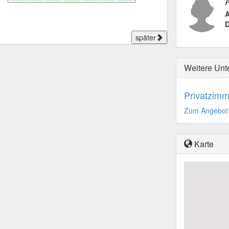
A
D
später
Weitere Unt
Privatzimm
Zum Angebot
Karte