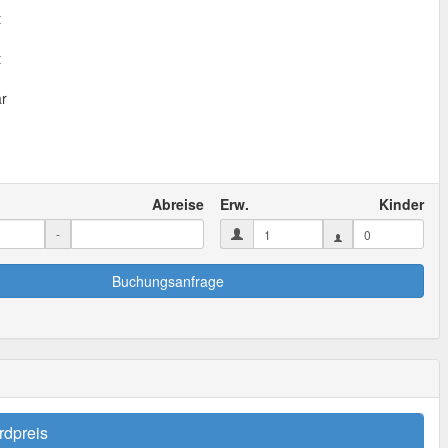
t
t
ar
Abreise
Erw.
Kinder
-
Buchungsanfrage
rdpreis