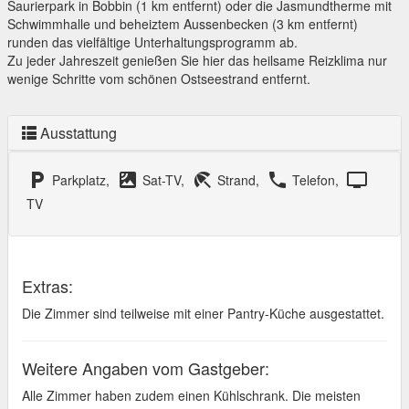
Saurierpark in Bobbin (1 km entfernt) oder die Jasmundtherme mit
Schwimmhalle und beheiztem Aussenbecken (3 km entfernt)
runden das vielfältige Unterhaltungsprogramm ab.
Zu jeder Jahreszeit genießen Sie hier das heilsame Reizklima nur
wenige Schritte vom schönen Ostseestrand entfernt.
Ausstattung
local_parking
satellite
beach_access
local_phone
tv
Parkplatz,
Sat-TV,
Strand,
Telefon,
TV
Extras:
Die Zimmer sind teilweise mit einer Pantry-Küche ausgestattet.
Weitere Angaben vom Gastgeber:
Alle Zimmer haben zudem einen Kühlschrank. Die meisten