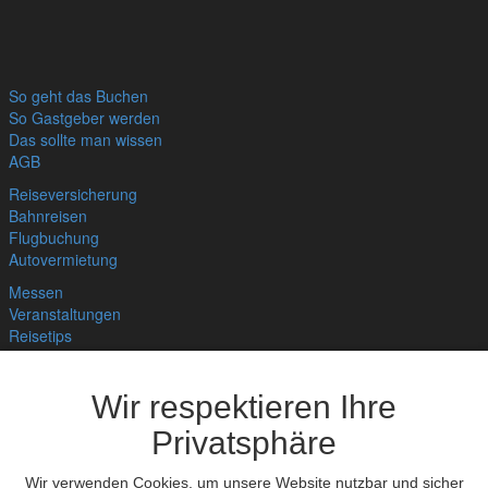
So geht das Buchen
So Gastgeber werden
Das sollte man wissen
AGB
Reiseversicherung
Bahnreisen
Flugbuchung
Autovermietung
Messen
Veranstaltungen
Reisetips
Links
Bnb für Deine Website
Wir respektieren Ihre
Hygienekonzept
Home
Privatsphäre
Wir verwenden Cookies, um unsere Website nutzbar und sicher