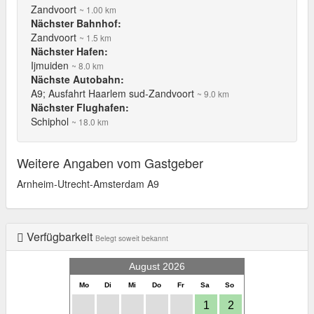
Zandvoort
~ 1.00 km
Nächster Bahnhof:
Zandvoort
~ 1.5 km
Nächster Hafen:
Ijmuiden
~ 8.0 km
Nächste Autobahn:
A9; Ausfahrt Haarlem sud-Zandvoort
~ 9.0 km
Nächster Flughafen:
Schiphol
~ 18.0 km
Weitere Angaben vom Gastgeber
Arnheim-Utrecht-Amsterdam A9
Verfügbarkeit
Belegt soweit bekannt
August 2026
Mo
Di
Mi
Do
Fr
Sa
So
1
2