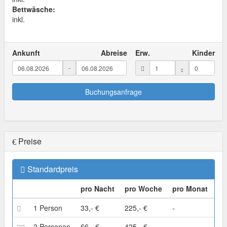
Bettwäsche:
inkl.
Ankunft
Abreise
Erw.
Kinder
-
Buchungsanfrage
Preise
Standardpreis
pro Nacht
pro Woche
pro Monat
1 Person
33,- €
225,- €
-
2 Personen
66,- €
425,- €
-