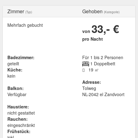
Zimmer
Gehoben
(Typ)
(Kategorie)
33,- €
Mehrfach gebucht
von
pro Nacht
Badezimmer:
Für 1 bis 2 Personen
geteilt
1 Doppelbett
Küche:
19 ㎡
kein
Adresse:
Balkon:
Tolweg
Verfügbar
NL
-
2042 el
Zandvoort
Haustiere:
nicht gestattet
Rauchen:
eingeschränkt
Frühstück:
inkl.