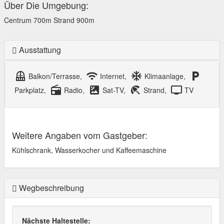
Über Die Umgebung:
Centrum 700m Strand 900m
Ausstattung
balcony
wifi
ac_unit
local_parking
Balkon/Terrasse,
Internet,
Klimaanlage,
radio
satellite
beach_access
tv
Parkplatz,
Radio,
Sat-TV,
Strand,
TV
Weitere Angaben vom Gastgeber:
Kühlschrank, Wasserkocher und Kaffeemaschine
Wegbeschreibung
Nächste Haltestelle: