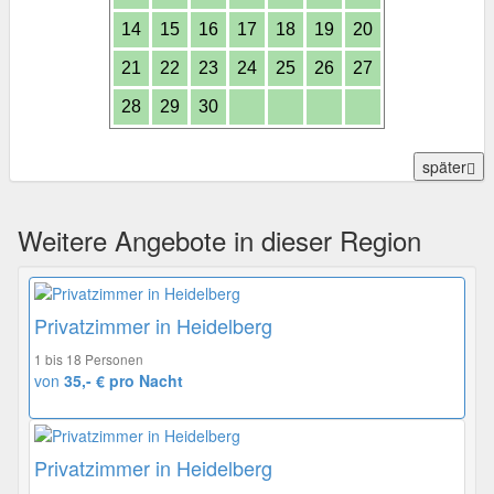
14
15
16
17
18
19
20
21
22
23
24
25
26
27
28
29
30
später
Weitere Angebote in dieser Region
Privatzimmer in Heidelberg
1 bis 18 Personen
von
35,- € pro Nacht
Privatzimmer in Heidelberg