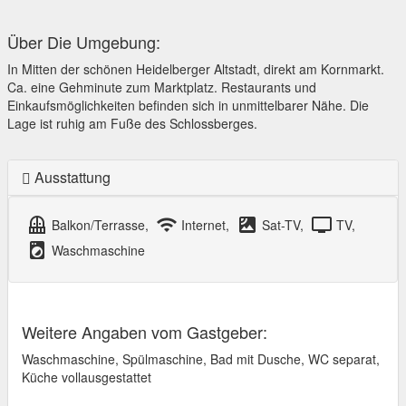
Über Die Umgebung:
In Mitten der schönen Heidelberger Altstadt, direkt am Kornmarkt.
Ca. eine Gehminute zum Marktplatz. Restaurants und
Einkaufsmöglichkeiten befinden sich in unmittelbarer Nähe. Die
Lage ist ruhig am Fuße des Schlossberges.
Ausstattung
balcony
wifi
satellite
tv
Balkon/Terrasse,
Internet,
Sat-TV,
TV,
local_laundry_service
Waschmaschine
Weitere Angaben vom Gastgeber:
Waschmaschine, Spülmaschine, Bad mit Dusche, WC separat,
Küche vollausgestattet