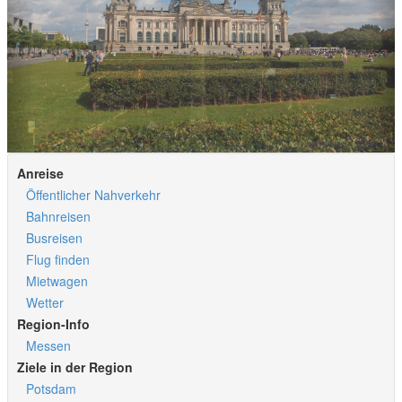
Anreise
Öffentlicher Nahverkehr
Bahnreisen
Busreisen
Flug finden
Mietwagen
Wetter
Region-Info
Messen
Ziele in der Region
Potsdam