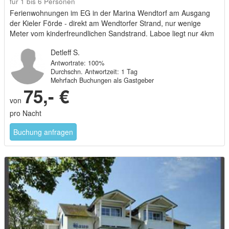
für 1 bis 6 Personen
Ferienwohnungen im EG in der Marina Wendtorf am Ausgang
der Kieler Förde - direkt am Wendtorfer Strand, nur wenige
Meter vom kinderfreundlichen Sandstrand. Laboe liegt nur 4km
von Marina Wendtorf entfernt. Kiel erreicht man mit dem Auto in
Detleff S.
ca. 15 Min.
Antwortrate: 100%
Durchschn. Antwortzeit: 1 Tag
Mehrfach Buchungen als Gastgeber
75,- €
von
pro Nacht
Buchung anfragen