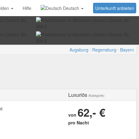
lden
Hilfe
Deutsch
Unterkunft anbieten
Augsburg
Regensburg
Bayern
Luxuriös
(Kategorie)
62,- €
ht
von
pro Nacht