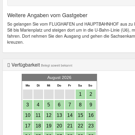
Weitere Angaben vom Gastgeber
So gelangen Sie vom FLUGHAFEN und HAUPTBAHNHOF aus zu Ihre
S8 bis Marienplatz und steigen dort um in die U-Bahn-Linie (U6), mit
fahren. Dort nehmen Sie den Ausgang und gehen die Sachsenkamms
kreuzen.
Verfügbarkeit
Belegt soweit bekannt
August 2026
Mo
Di
Mi
Do
Fr
Sa
So
1
2
3
4
5
6
7
8
9
10
11
12
13
14
15
16
17
18
19
20
21
22
23