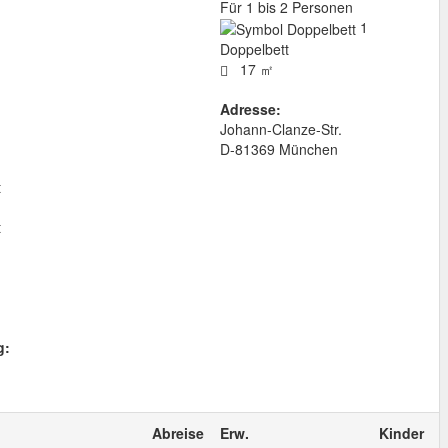
Für 1 bis 2 Personen
1
Doppelbett
17 ㎡
Adresse:
Johann-Clanze-Str.
D
-
81369
München
t
t
g:
Abreise
Erw.
Kinder