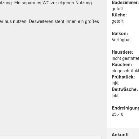
Badezimmer:
utzung. Ein separates WC zur eigenen Nutzung
geteilt
Küche:
geteilt
r aus nutzen. Desweiteren steht Ihnen ein großes
Balkon:
Verfügbar
Haustiere:
nicht gestatte
Rauchen:
eingeschränk
Frühstück:
inkl.
Bettwäsche:
inkl.
Endreinigun
25,- €
Ankunft