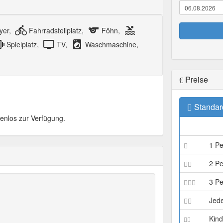
directions_bike
sports
pool
yer,
Fahrradstellplatz,
Föhn,
tion
tv
local_laundry_service
Spielplatz,
TV,
Waschmaschine,
Preise
Standar
tenlos zur Verfügung.
1 P
2 P
3 P
Jede
Kind