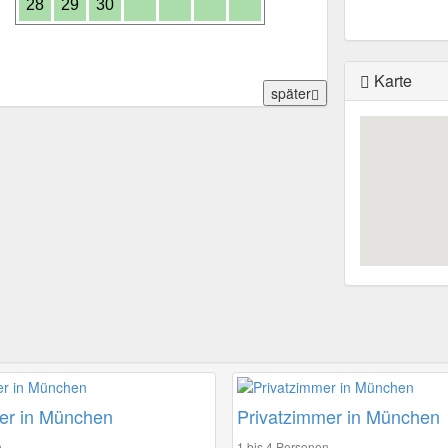
28
29
30
Karte
später
er in München
Privatzimmer in München
n
1 bis 4 Personen