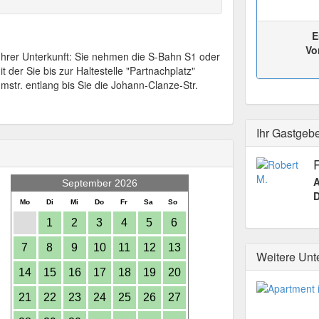
E
Vo
r Unterkunft: Sie nehmen die S-Bahn S1 oder
 der Sie bis zur Haltestelle "Partnachplatz"
tr. entlang bis Sie die Johann-Clanze-Str.
Ihr Gastgeb
A
September 2026
D
Mo
Di
Mi
Do
Fr
Sa
So
1
2
3
4
5
6
7
8
9
10
11
12
13
Weitere Unt
14
15
16
17
18
19
20
21
22
23
24
25
26
27