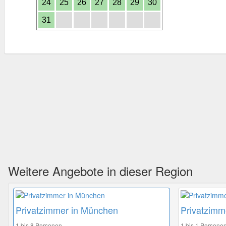
24
25
26
27
28
29
30
31
Weitere Angebote in dieser Region
Privatzimmer in München
Privatzimm
1 bis 8 Personen
1 bis 1 Persone