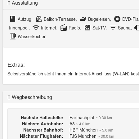
Ausstattung
class
balcony
iron
album
Aufzug,
Balkon/Terrasse,
Bügeleisen,
DVD-Pla
wifi
radio
satellite
filter_list
vibra
Innenpool,
Internet,
Radio,
Sat-TV,
Sauna,
kettle
Wasserkocher
Extras:
Selbstverständlich steht Ihnen ein Internet-Anschluss (W-LAN) kos
Wegbeschreibung
Nächste Haltestelle:
Partnachplat
~ 0.30 km
Nächste Autobahn:
A8
~ 4.0 km
Nächster Bahnhof:
HBF München
~ 5.0 km
Nächster Flughafen:
FJS München
~ 30.0 km