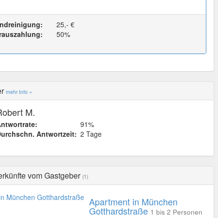
ndreinigung:
25,- €
rauszahlung:
50%
er
mehr Info »
Robert M.
ntwortrate:
91%
urchschn. Antwortzeit:
2 Tage
erkünfte vom Gastgeber
(1)
Apartment in München
Gotthardstraße
1 bis 2 Personen