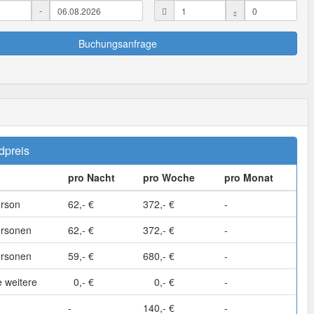
-
Buchungsanfrage
dpreis
pro Nacht
pro Woche
pro Monat
erson
62,- €
372,- €
-
ersonen
62,- €
372,- €
-
ersonen
59,- €
680,- €
-
 weitere
0,- €
0,- €
-
-
140,- €
-