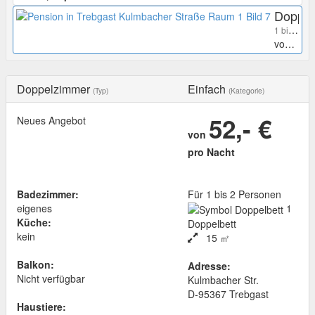
Doppe
1 bis 2 Personen
von
52,-
Doppelzimmer
Einfach
(Typ)
(Kategorie)
52,- €
Neues Angebot
von
pro Nacht
Badezimmer:
Für 1 bis 2 Personen
eigenes
1
Küche:
Doppelbett
kein
15 ㎡
Balkon:
Adresse:
Nicht verfügbar
Kulmbacher Str.
D
-
95367
Trebgast
Haustiere: