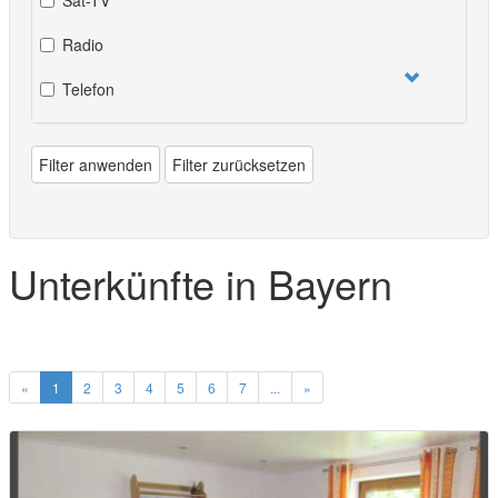
Radio
Telefon
Filter anwenden
Filter zurücksetzen
Unterkünfte in Bayern
«
1
2
3
4
5
6
7
...
»