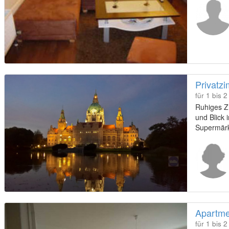
Privatz
für 1 bis 
Ruhiges Z
und Blick 
Supermärkt
zum Zentr
20 Min. F
Apartme
für 1 bis 