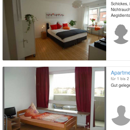
Schickes, 
Nichtrauc
Aegidiento
und der In
Apartme
für 1 bis 
Gut gele