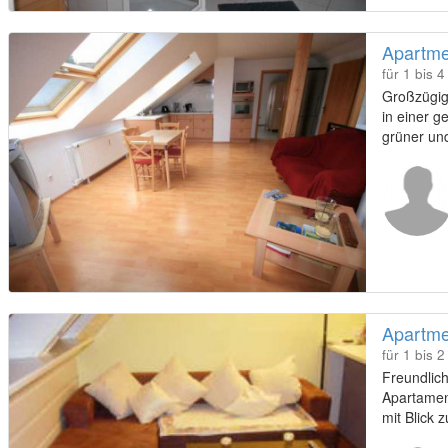
Apartme
für 1 bis 
Großzügi
in einer ge
grüner und
Apartme
für 1 bis 
Freundlic
Apartamen
mit Blick 