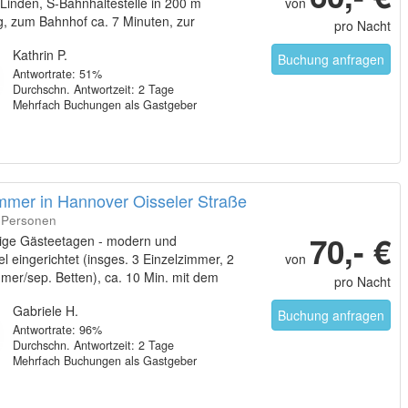
Linden, S-Bahnhaltestelle in 200 m
von
g, zum Bahnhof ca. 7 Minuten, zur
pro Nacht
 20 Minuten
Kathrin P.
Buchung anfragen
Antwortrate: 51%
Durchschn. Antwortzeit: 2 Tage
Mehrfach Buchungen als Gastgeber
immer in Hannover Oisseler Straße
7 Personen
70,- €
ige Gästeetagen - modern und
l eingerichtet (insges. 3 Einzelzimmer, 2
von
mer/sep. Betten), ca. 10 Min. mit dem
pro Nacht
ssegelände, ca. 10 Min. mit öff.
Gabriele H.
tteln zum Hbf.
Buchung anfragen
Antwortrate: 96%
Durchschn. Antwortzeit: 2 Tage
Mehrfach Buchungen als Gastgeber