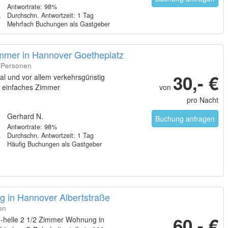
Antwortrate: 98%
nde und Medizinischer Hochschule,
Durchschn. Antwortzeit: 1 Tag
l. Frühstück (überwiegend mit BIO-
Mehrfach Buchungen als Gastgeber
)
immer in Hannover Goetheplatz
4 Personen
30,- €
al und vor allem verkehrsgünstig
 einfaches Zimmer
von
pro Nacht
Gerhard N.
Buchung anfragen
Antwortrate: 98%
Durchschn. Antwortzeit: 1 Tag
Häufig Buchungen als Gastgeber
 in Hannover Albertstraße
on
60,- €
h-helle 2 1/2 Zimmer Wohnung in