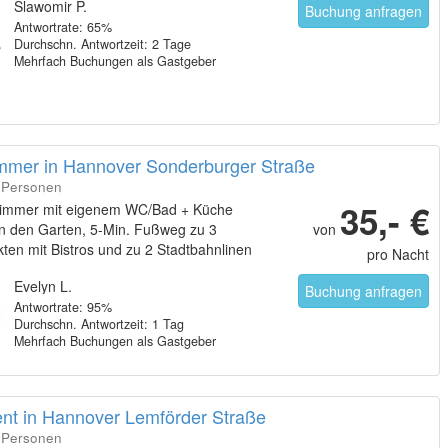
Slawomir P.
Buchung anfragen
Antwortrate: 65%
Durchschn. Antwortzeit: 2 Tage
Mehrfach Buchungen als Gastgeber
immer in Hannover Sonderburger Straße
2 Personen
35,- €
immer mit eigenem WC/Bad + Küche
in den Garten, 5-Min. Fußweg zu 3
von
en mit Bistros und zu 2 Stadtbahnlinen
pro Nacht
um in 10 Min. Fahrweg und zur Messe in
Evelyn L.
ahrweg.
Buchung anfragen
Antwortrate: 95%
Durchschn. Antwortzeit: 1 Tag
Mehrfach Buchungen als Gastgeber
nt in Hannover Lemförder Straße
2 Personen