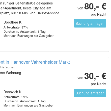
80,- €
in ruhiger Seitenstraße gelegenes
her-Apartment, beste Citylage am
von
rplatz, nur 10 Min. von Hauptbahnhof
pro Nacht
nenstadt entfernt, moderne Ausstattung
Dorothee K.
Buchung anfragen
Antwortrate: 97%
Durchschn. Antwortzeit: 1 Tag
Mehrfach Buchungen als Gastgeber
nt in Hannover Vahrenheider Markt
2 Personen
30,- €
gene Wohnung
von
pro Nacht
Danovich K.
Buchung anfragen
Antwortrate: 99%
Durchschn. Antwortzeit: 1 Tag
Mehrfach Buchungen als Gastgeber