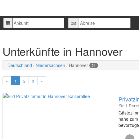
Ankunft
Abreise
bis
Unterkünfte in Hannover
Deutschland
Niedersachsen
Hannover
21
«
1
2
3
»
Privatz
für 1 Pers
Gästezimm
nahe zum 
bevorzugt
100/200&1
Musikhoch