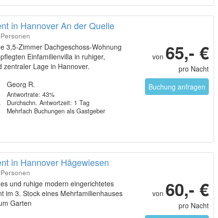
nt in Hannover An der Quelle
4 Personen
65,- €
ge 3,5-Zimmer Dachgeschoss-Wohnung
pflegten Einfamilienvilla in ruhiger,
von
 zentraler Lage in Hannover.
pro Nacht
Georg R.
Buchung anfragen
Antwortrate: 43%
Durchschn. Antwortzeit: 1 Tag
Mehrfach Buchungen als Gastgeber
nt in Hannover Hägewiesen
2 Personen
60,- €
hes und ruhige modern eingerichtetes
t im 3. Stock eines Mehrfamilienhauses
von
zum Garten
pro Nacht