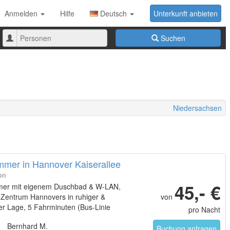
Anmelden
Hilfe
Deutsch
Unterkunft anbieten
Anzahl
Suchen
der
Personen
Niedersachsen
immer in Hannover Kaiserallee
on
45,- €
er mit eigenem Duschbad & W-LAN,
Zentrum Hannovers in ruhiger &
von
er Lage, 5 Fahrminuten (Bus-Linie
pro Nacht
21) zum Hauptbahnhof, als auch zur
Bernhard M.
schule (2Min), gute Anbindung zu
Buchung anfragen