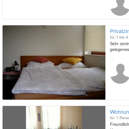
Messegelä
Preise ink
Produkten
Privatz
für 1 bis 
Sehr zentr
gelegenes
Wohnung
für 1 Pers
Freundlic