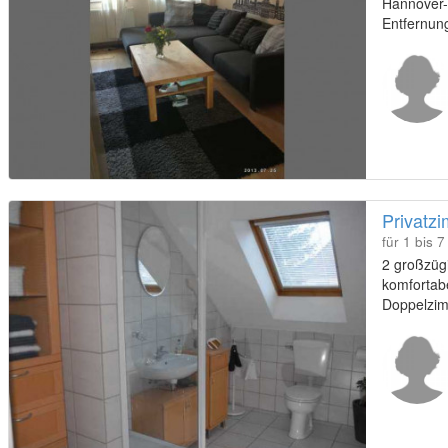
Hannover-
Entfernun
Messe ca.
Privatz
für 1 bis 
2 großzüg
komfortabe
Doppelzim
Pkw zum Me
Verkehrsmi