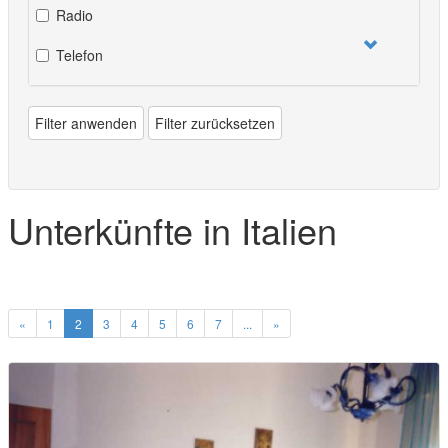
Radio
Telefon
Filter anwenden
Filter zurücksetzen
Unterkünfte in Italien
«
1
2
3
4
5
6
7
...
»