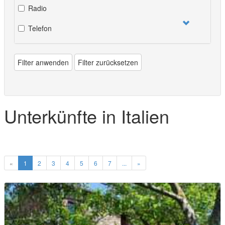
Radio
Telefon
Filter anwenden
Filter zurücksetzen
Unterkünfte in Italien
«
1
2
3
4
5
6
7
...
»