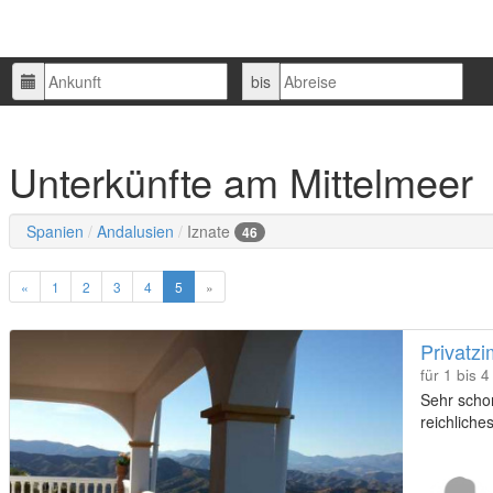
Ankunft
Abreise
bis
Unterkünfte am Mittelmeer
Spanien
Andalusien
Iznate
46
«
1
2
3
4
5
»
Privatzi
für 1 bis 
Sehr schon
reichliche