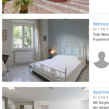
Wohnung 
für 1 bis 
Tolle Wohn
Fussminut
Apartmen
für 2 bis 
Mit Sorgfa
der istris