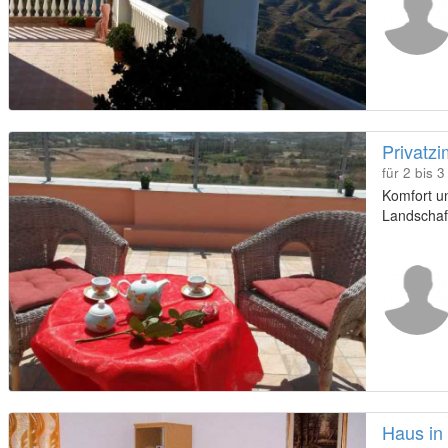
Privatz
für 2 bis 
Komfort u
Landschaf
Haus in 