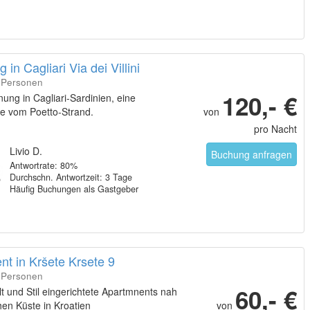
in Cagliari Via dei Villini
4 Personen
120,- €
ung in Cagliari-Sardinien, eine
e vom Poetto-Strand.
von
pro Nacht
Livio D.
Buchung anfragen
Antwortrate: 80%
Durchschn. Antwortzeit: 3 Tage
Häufig Buchungen als Gastgeber
t in Kršete Krsete 9
4 Personen
60,- €
lt und Stil eingerichtete Apartmnents nah
chen Küste in Kroatien
von