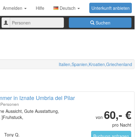
Anmelden
Hilfe
Deutsch
Unterkunft anbieten
Anzahl
Suchen
der
Personen
Italien,Spanien,Kroatien,Griechenland
mmer in Iznate Umbria del Pilar
4 Personen
60,- €
e Aussicht, Gute Ausstattung,
s ]Fruhstuck,
von
pro Nacht
Tony Q.
Buchung anfragen