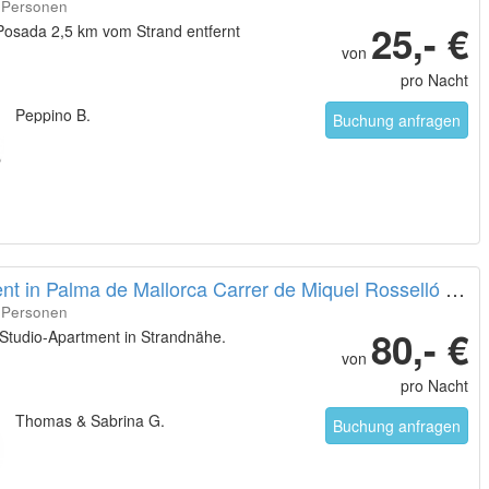
8 Personen
25,- €
 Posada 2,5 km vom Strand entfernt
von
pro Nacht
Peppino B.
Buchung anfragen
Apartment in Palma de Mallorca Carrer de Miquel Rosselló i Alemany
2 Personen
80,- €
 Studio-Apartment in Strandnähe.
von
pro Nacht
Thomas & Sabrina G.
Buchung anfragen