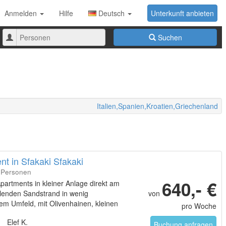
Anmelden
Hilfe
Deutsch
Unterkunft anbieten
Anzahl
Suchen
der
Personen
Italien,Spanien,Kroatien,Griechenland
t in Sfakaki Sfakaki
6 Personen
640,- €
artments in kleiner Anlage direkt am
llenden Sandstrand in wenig
von
hem Umfeld, mit Olivenhainen, kleinen
pro Woche
 Familientavernen + Läden im nahen
Elef K.
Buchung anfragen