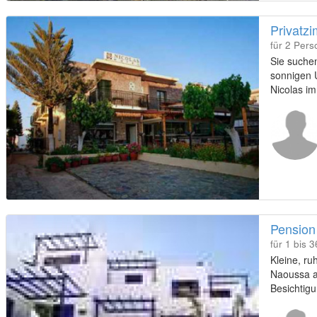
Privatzi
für 2 Per
Sie suchen
sonnigen U
Nicolas i
vom Sands
Pension
für 1 bis 
Kleine, ru
Naoussa au
Besichtigu