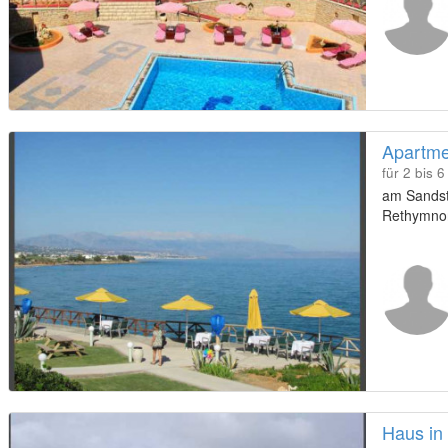
Apartme
für 2 bis 
am Sandstr
Rethymno
Haus in