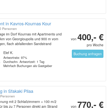
nt in Kavros-Kournas Kour
10 Personen
400,- €
lage im Dorf Kournas mit Apartments und
4 km von Georgioupolis und 900 m vom
von
en, flach abfallenden Sandstrand
pro Woche
Elef K.
Buchung anfragen
Antwortrate: 97%
Durchschn. Antwortzeit: 1 Tag
Mehrfach Buchungen als Gastgeber
 in Sfakaki Pllaa
7 Personen
770,- €
nung mit 2 Schlafzimmern + 100 m/2
ür bis zu 7 Personen direkt am Strand
von