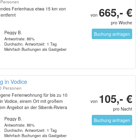
6 Personen
665,- €
hendes Ferienhaus etwa 15 km von
entfernt
von
pro Woche
Peggy B.
Buchung anfragen
Antwortrate: 86%
Durchschn. Antwortzeit: 1 Tag
Mehrfach Buchungen als Gastgeber
 in Vodice
10 Personen
105,- €
egene Ferienwohnung für bis zu 10
in Vodice, einem Ort mit großem
von
hem Angebot an der Sibenik-Riviera
pro Nacht
Peggy B.
Buchung anfragen
Antwortrate: 86%
Durchschn. Antwortzeit: 1 Tag
Mehrfach Buchungen als Gastgeber