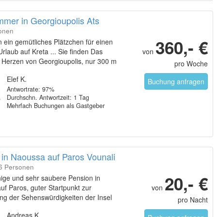
mmer in Georgioupolis Ats
sonen
360,- €
 ein gemütliches Plätzchen für einen
rlaub auf Kreta ... Sie finden Das
von
m Herzen von Georgioupolis, nur 300 m
pro Woche
trand und 100 m vom Dorfplatz entfernt
Elef K.
Buchung anfragen
Antwortrate: 97%
Durchschn. Antwortzeit: 1 Tag
Mehrfach Buchungen als Gastgeber
 in Naoussa auf Paros Vounali
36 Personen
20,- €
hige und sehr saubere Pension in
f Paros, guter Startpunkt zur
von
ng der Sehenswürdigkeiten der Insel
pro Nacht
Andreas K.