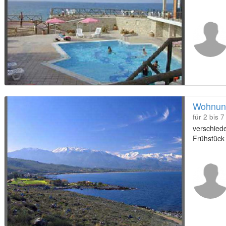
Wohnung
für 2 bis 
verschied
Frühstück