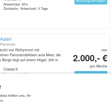
Buchung anfragen
Antwortrate: 50%
Durchschn. Antwortzeit: 5 Tage
Asteri
8 Personen
Bucht von Rethymnon mit
von
2.000,- €
önen Panoramablicken aufs Meer, die
e Berge liegt auf einem Hügel, 300 m
des Dorfes, auf 4000 m/2 großem
pro Woche
Costas K.
k das 167 m/2 Haus
Antwortrate: 100%
Buchung anfragen
Durchschn. Antwortzeit: 1 Tag
Mehrfach Buchungen als Gastgeber
e
ies helfen uns, Ihr
rn.