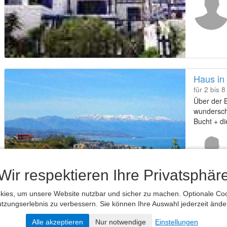
Haus in 
für 2 bis 
Über der 
wundersch
Bucht + di
oberhalb 
Grundstüc
Wir respektieren Ihre Privatsphär
ies, um unsere Website nutzbar und sicher zu machen. Optionale Cook
tzungserlebnis zu verbessern. Sie können Ihre Auswahl jederzeit ände
«
1
2
3
4
5
»
Alle akzeptieren
Nur notwendige
Einstellungen