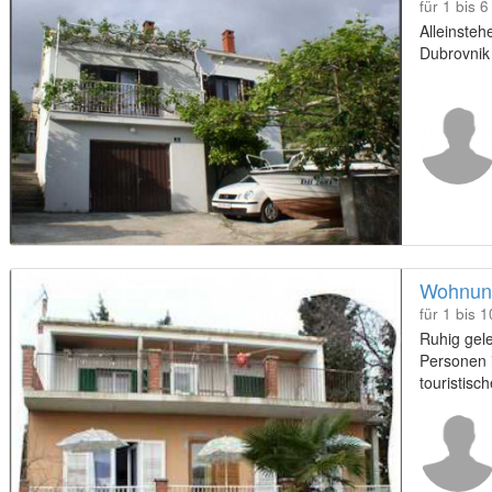
für 1 bis 
Alleinste
Dubrovnik 
Wohnung
für 1 bis 
Ruhig gel
Personen 
touristisc