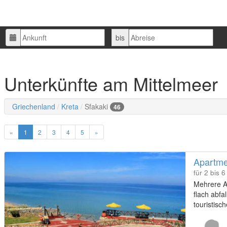
Ankunft
Abreise
bis
Unterkünfte am Mittelmeer
Griechenland
Kreta
Sfakaki
46
«
1
2
3
4
5
»
Apartmen
für 2 bis 
Mehrere Ap
flach abfa
touristisc
Dörfchen,
Umfeld