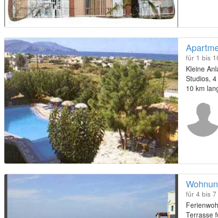
Apartme
für 1 bis 
Kleine An
Studios, 
10 km lang
entfernt
Wohnung
für 4 bis 
Ferienwoh
Terrasse f