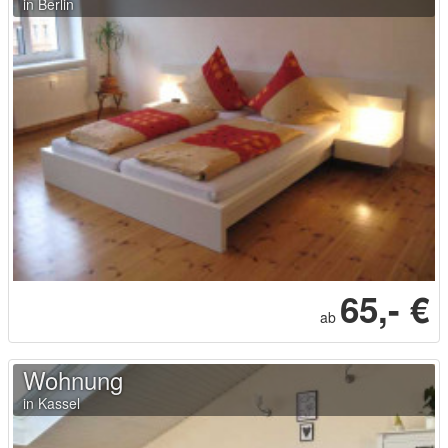
in Berlin
65,- €
ab
Wohnung
in Kassel