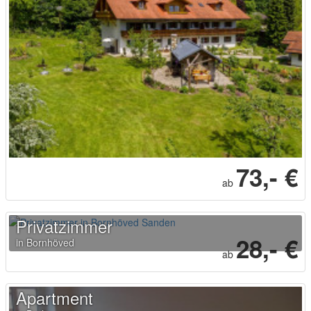
73,- €
ab
Privatzimmer
28,- €
in Bornhöved
ab
Apartment