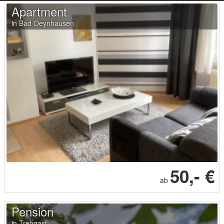
Apartment
in Bad Oeynhausen
50,- €
ab
Pension
in Trebgast