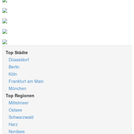
Berlin
Skyline, Museen und vieles mehr
Die Hauptstadt ist immer eine Reise wert
Frankfurt
Kassel
Hannover
Europas größter Bergpark ruft
Heidelberg
Top Städte
Nicht nur zur Messe sehenswert
Düsseldorf
Altstadt, Schloß und Neckar...
Berlin
Köln
Frankfurt am Main
München
Top Regionen
Mittelmeer
Ostsee
Schwarzwald
Harz
Nordsee