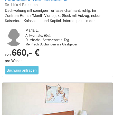
für 1 bis 4 Personen
Dachwohung mit sonnigen Terrasse,charmant, ruhig, im
Zentrum Roms ("Monti" Viertel), 4. Stock mit Aufzug, neben
Kaiserfora, Kolosseum und Kapitol. Internet point in der
Eckstrasse (Via Urbana); U-bahn (Linee B, Stop "Cavour")
Maria L.
neben dem Hause . Aus dem Bahnhof gibt es ein Zug pro Std.
Antwortrate: 90%
der ans Meer faehrt, dauert 59 Minuten
Durchschn. Antwortzeit: 1 Tag
Mehrfach Buchungen als Gastgeber
660,- €
von
pro Woche
Buchung anfragen