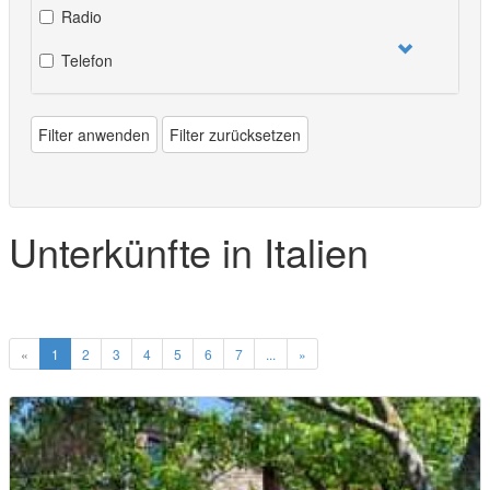
Radio
Telefon
Filter anwenden
Filter zurücksetzen
Unterkünfte in Italien
«
1
2
3
4
5
6
7
...
»