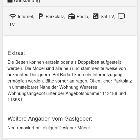
Ausstattung
wifi
local_parking
radio
satellite
tv
Internet,
Parkplatz,
Radio,
Sat-TV,
TV
Extras:
Die Betten können einzeln oder als Doppelbett aufgestellt
werden. Die Möbel sind alle neu und stammen teilweise von
bekannten Designern. Bei Bedarf kann ein Internetzugang
ermöglich werden. Bitte vorher anfragen. Öffentlicher Parkplatz
in unmittelbarer Nähe der Wohnung.Weiteres
Wohnungsangebot unter der Angebotsnummer 113186 und
113581
Weitere Angaben vom Gastgeber:
Neu renoviert mit einigen Designer Möbel