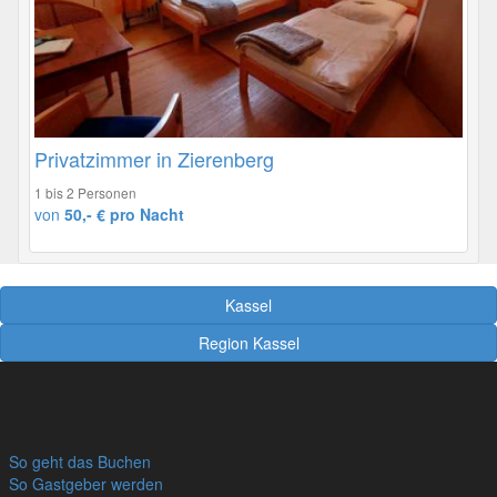
Privatzimmer in Zierenberg
1 bis 2 Personen
von
50,- € pro Nacht
Kassel
Region Kassel
So geht das Buchen
So Gastgeber werden