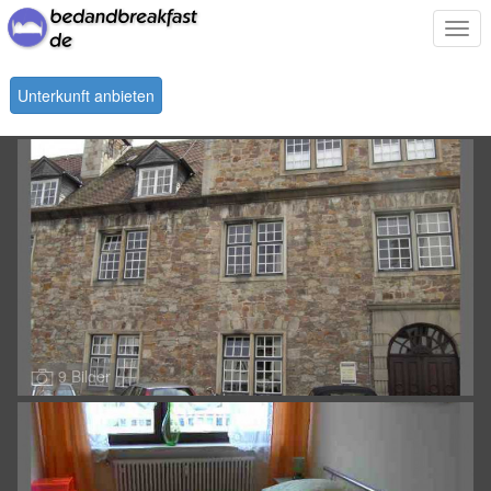
Togg
navi
Unterkunft anbieten
9 Bilder