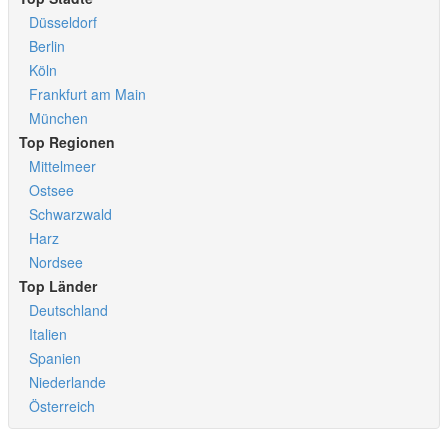
Nicht nur zur Messe sehenswert
Düsseldorf
Altstadt, Schloß und Neckar...
Berlin
Köln
Frankfurt am Main
München
Top Regionen
Mittelmeer
Ostsee
Schwarzwald
Harz
Nordsee
Top Länder
Deutschland
Italien
Spanien
Niederlande
Österreich