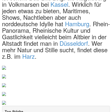
in Volkmarsen bei
Kassel
. Wirklich für
jeden etwas zu bieten, Maritimes,
Shows, Nachtleben aber auch
norddeutsche Idylle hat
Hamburg
. Rhein-
Panorama, Rheinische Kultur und
Gastlichkeit vielleicht beim Altbier in der
Altstadt findet man in
Düsseldorf
. Wer
mehr Natur und Stille sucht, findet diese
z.B. im
Harz
.
Berlin
Skyline, Museen und vieles mehr
Die Hauptstadt ist immer eine Reise wert
Frankfurt
Kassel
Hannover
Europas größter Bergpark ruft
Heidelberg
Top Städte