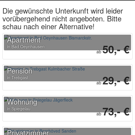
Die gewünschte Unterkunft wird leider
vorübergehend nicht angeboten. Bitte
schau nach einer Alternative!
Apartment
50,- €
in Bad Oeynhausen
ab
Pension
29,- €
in Trebgast
ab
Wohnung
73,- €
in Spiegelau
ab
Privatzimmer