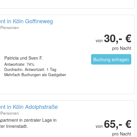
nt in Köln Goffineweg
3 Personen
30,- €
von
pro Nacht
Patricia und Sven F.
Buchung anfragen
Antwortrate: 74%
Durchschn. Antwortzeit: 1 Tag
Mehrfach Buchungen als Gastgeber
nt in Köln Adolphstraße
3 Personen
65,- €
 Apartment in zentraler Lage in
er Innenstadt.
von
pro Nacht