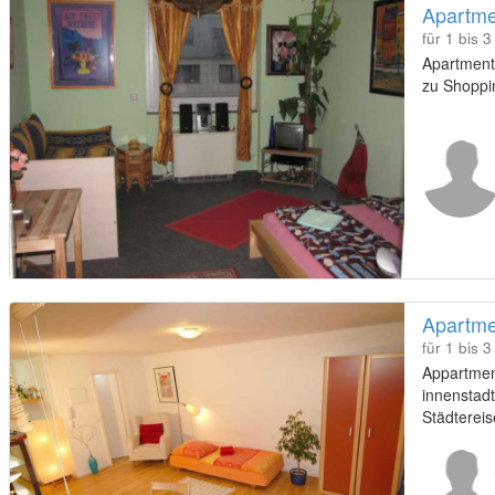
Apartme
für 1 bis 
Apartment
zu Shoppi
Apartmen
für 1 bis 
Appartmen
innenstadt
Städterei
Messebes