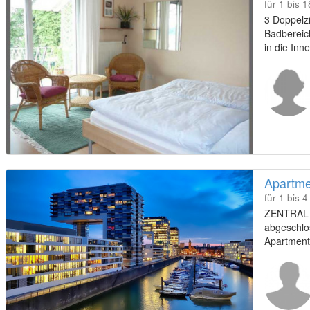
für 1 bis 
3 Doppelz
Badbereic
in die Inn
Direkte B
Essen.
Apartme
für 1 bis 
ZENTRAL i
abgeschlo
Apartment
nahe City