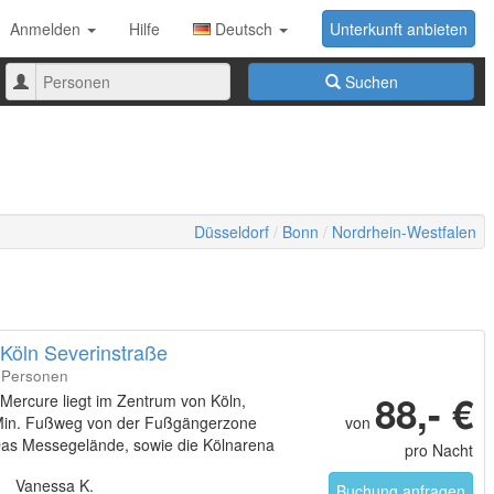
Anmelden
Hilfe
Deutsch
Unterkunft anbieten
Anzahl
Suchen
der
Personen
Düsseldorf
Bonn
Nordrhein-Westfalen
 Köln Severinstraße
3 Personen
88,- €
Mercure liegt im Zentrum von Köln,
Min. Fußweg von der Fußgängerzone
von
 Das Messegelände, sowie die Kölnarena
pro Nacht
t in 10 Min. mit der Straßenbahn (Station
Vanessa K.
Hotel) erreichbar.
Buchung anfragen