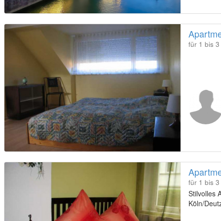
Apartme
für 1 bis 
Apartme
für 1 bis 
Stilvolles
Köln/Deutz