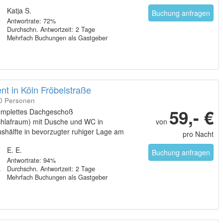
Katja S.
Buchung anfragen
Antwortrate: 72%
Durchschn. Antwortzeit: 2 Tage
Mehrfach Buchungen als Gastgeber
t in Köln Fröbelstraße
10 Personen
59,- €
komplettes Dachgeschoß
hlafraum) mit Dusche und WC in
von
shälfte in bevorzugter ruhiger Lage am
pro Nacht
 im Kölner Norden am Pescher See. Das
E. E.
tet Platz für ein Zustellbett. Das 4. Bett
Buchung anfragen
Antwortrate: 94%
tellbett.
Durchschn. Antwortzeit: 2 Tage
Mehrfach Buchungen als Gastgeber