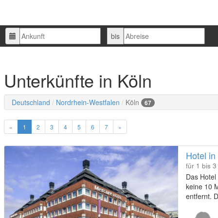
Ankunft
Abreise
bis
Unterkünfte in Köln
Deutschland
Nordrhein-Westfalen
Köln
67
«
1
2
3
4
5
6
7
»
Hotel in
für 1 bis 
Das Hotel 
keine 10 
entfernt.
sind leich
direkt am 