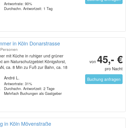
Antwortrate: 90%
Durchschn. Antwortzeit: 1 Tag
immer in Köln Donarstrasse
2 Personen
45,- €
er mit Küche in ruhiger und grüner
kt am Naturschutzgebiet Königsforst,
von
N, ca. 8 Min zu Fuß zur Bahn, ca. 18
pro Nacht
t der Stadtbahn von der City entfernt
André L.
Buchung anfragen
Antwortrate: 31%
Durchschn. Antwortzeit: 2 Tage
Mehrfach Buchungen als Gastgeber
 in Köln Mövenstraße