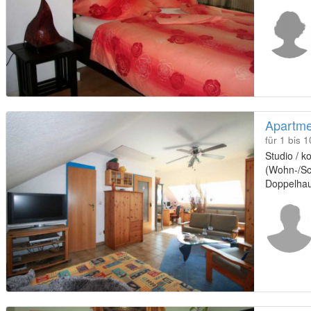
Apartmen
für 1 bis 
Studio / 
(Wohn-/Sc
Doppelhau
Stadtrand
Zimmer bie
das ein Zus