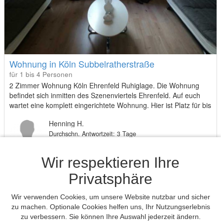
Wohnung in Köln Subbelratherstraße
für 1 bis 4 Personen
2 Zimmer Wohnung Köln Ehrenfeld Ruhiglage. Die Wohnung
befindet sich inmitten des Szenenviertels Ehrenfeld. Auf euch
wartet eine komplett eingerichtete Wohnung. Hier ist Platz für bis
zu 4 Personen in 2 gemütlichen Zimmern. Die Wohnung ist
Henning H.
60qm groß. Der Fernseher im Wohnzimmer hat DVB-T
Durchschn. Antwortzeit: 3 Tage
Empfang. Die Küche ist vollausgestattet (inkl. elektronischer
Geräte wie: Kühlschrank, Herd, sowie einer Microwelle. Es gibt
ein Badezimmer mit einer Dusche. Ausreichend Handtücher
65,- €
Wir respektieren Ihre
werden von mir für jeden Gast gestellt!
von
Privatsphäre
pro Nacht
Wir verwenden Cookies, um unsere Website nutzbar und sicher
Buchung anfragen
zu machen. Optionale Cookies helfen uns, Ihr Nutzungserlebnis
zu verbessern. Sie können Ihre Auswahl jederzeit ändern.