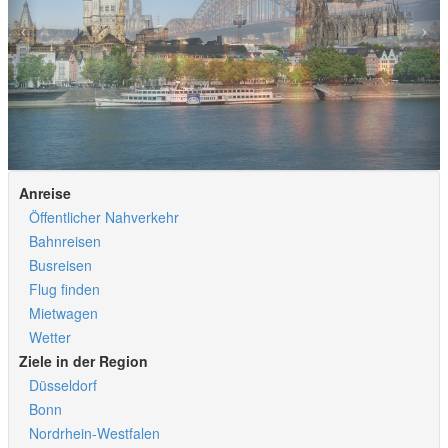
Anreise
Öffentlicher Nahverkehr
Bahnreisen
Busreisen
Flug finden
Mietwagen
Wetter
Ziele in der Region
Düsseldorf
Bonn
Nordrhein-Westfalen