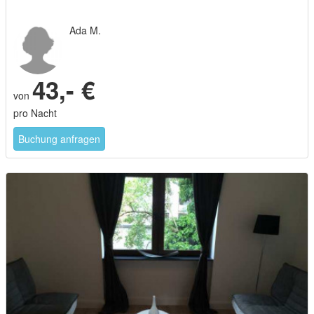
Ada M.
43,- €
von
pro Nacht
Buchung anfragen